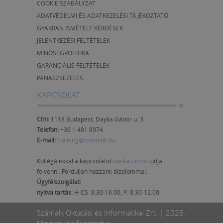
COOKIE SZABÁLYZAT
ADATVÉDELMI ÉS ADATKEZELÉSI TÁJÉKOZTATÓ
GYAKRAN ISMÉTELT KÉRDÉSEK
JELENTKEZÉSI FELTÉTELEK
MINŐSÉGPOLITIKA
GARANCIÁLIS FELTÉTELEK
PANASZKEZELÉS
KAPCSOLAT
Cím:
1118 Budapest, Dayka Gábor u. 3.
Telefon:
+36 1 491 8974
E-mail:
training@szamalk.hu
Kollégáinkkal a kapcsolatot
ide kattintva
tudja
felvenni. Forduljon hozzánk bizalommal.
Ügyfélszolgálat:
nyitva tartás:
H-CS: 8:30-16:00, P: 8:30-12:00
Számalk Oktatási és Informatikai Zrt. | 2026.