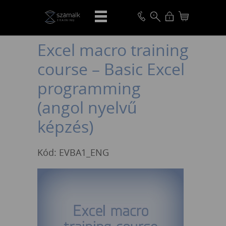
VISSZA
Excel macro training
course – Basic Excel
programming
(angol nyelvű
képzés)
Kód: EVBA1_ENG