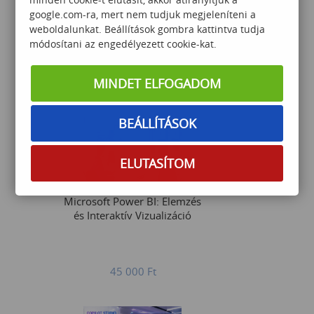
A káoszból kontroll -
google.com-ra, mert nem tudjuk megjeleníteni a
Hatékony projektvezetés
weboldalunkat. Beállítások gombra kattintva tudja
Teams és Planner
módosítani az engedélyezett cookie-kat.
segítségével
MINDET ELFOGADOM
75 000
Ft
BEÁLLÍTÁSOK
ELUTASÍTOM
Microsoft Power BI: Elemzés
és Interaktív Vizualizáció
45 000
Ft