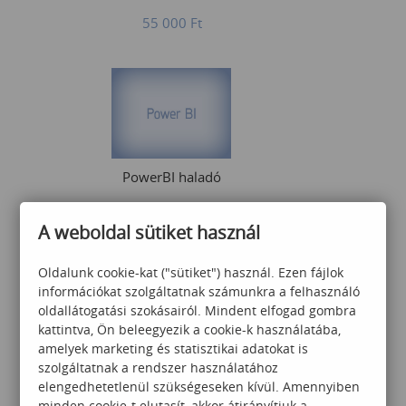
55 000
Ft
PowerBI haladó
A weboldal sütiket használ
110 000
Ft
Oldalunk cookie-kat ("sütiket") használ. Ezen fájlok
információkat szolgáltatnak számunkra a felhasználó
oldallátogatási szokásairól. Mindent elfogad gombra
kattintva, Ön beleegyezik a cookie-k használatába,
amelyek marketing és statisztikai adatokat is
szolgáltatnak a rendszer használatához
elengedhetetlenül szükségeseken kívül. Amennyiben
minden cookie-t elutasít, akkor átirányítjuk a