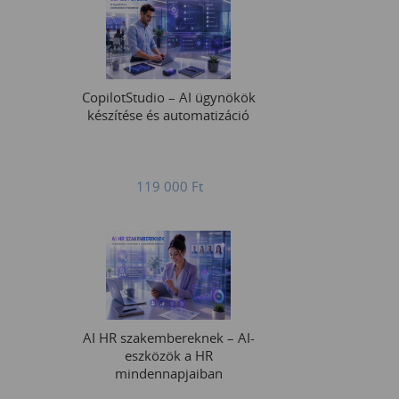
CopilotStudio – AI ügynökök
készítése és automatizáció
119 000
Ft
AI HR szakembereknek – AI-
eszközök a HR
mindennapjaiban