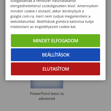
szolgáltatnak a rendszer használatához
elengedhetetlenül szükségeseken kívül. Amennyiben
minden cookie-t elutasít, akkor átirányítjuk a
google.com-ra, mert nem tudjuk megjeleníteni a
weboldalunkat. Beállítások gombra kattintva tudja
Outlook és OneNote
módosítani az engedélyezett cookie-kat.
használata
MINDET ELFOGADOM
49 000
Ft
BEÁLLÍTÁSOK
ELUTASÍTOM
PowerPoint basic to
advanced