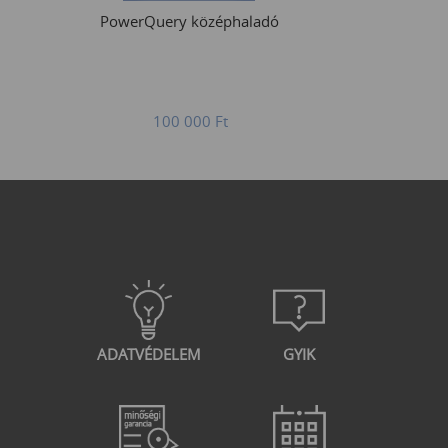
PowerQuery középhaladó
100 000
Ft
ADATVÉDELEM
GYIK