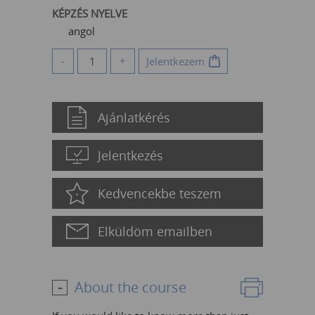
KÉPZÉS NYELVE
angol
-
+
Jelentkezem
Ajánlatkérés
Jelentkezés
Kedvencekbe teszem
Elküldöm emailben
About the course