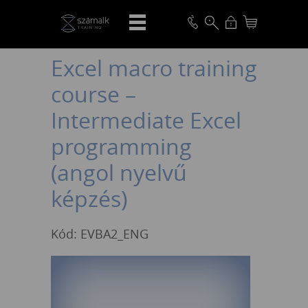
VISSZA
Excel macro training
course –
Intermediate Excel
programming
(angol nyelvű
képzés)
Kód: EVBA2_ENG