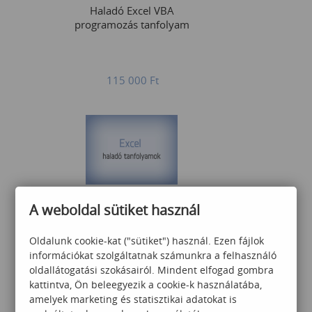
Haladó Excel VBA
programozás tanfolyam
115 000
Ft
Excel középhaladó
A weboldal sütiket használ
Oldalunk cookie-kat ("sütiket") használ. Ezen fájlok
információkat szolgáltatnak számunkra a felhasználó
75 000
Ft
oldallátogatási szokásairól. Mindent elfogad gombra
kattintva, Ön beleegyezik a cookie-k használatába,
amelyek marketing és statisztikai adatokat is