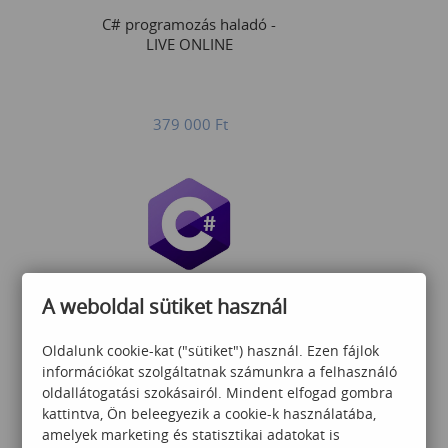
C# programozás haladó -
LIVE ONLINE
379 000
Ft
C# programozás alapok -
A weboldal sütiket használ
LIVE ONLINE
Oldalunk cookie-kat ("sütiket") használ. Ezen fájlok
információkat szolgáltatnak számunkra a felhasználó
oldallátogatási szokásairól. Mindent elfogad gombra
379 000
Ft
kattintva, Ön beleegyezik a cookie-k használatába,
amelyek marketing és statisztikai adatokat is