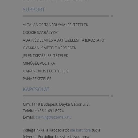
SUPPORT
ÁLTALÁNOS TANFOLYAMI FELTÉTELEK
COOKIE SZABÁLYZAT
ADATVÉDELMI ÉS ADATKEZELÉSI TÁJÉKOZTATÓ
GYAKRAN ISMÉTELT KÉRDÉSEK
JELENTKEZÉSI FELTÉTELEK
MINŐSÉGPOLITIKA
GARANCIÁLIS FELTÉTELEK
PANASZKEZELÉS
KAPCSOLAT
Cím:
1118 Budapest, Dayka Gábor u. 3.
Telefon:
+36 1 491 8974
E-mail:
training@szamalk.hu
Kollégáinkkal a kapcsolatot
ide kattintva
tudja
felvenni. Forduljon hozzánk bizalommal.