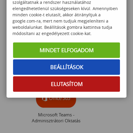
szolgáltatnak a rendszer használatához
elengedhetetlenül szükségeseken kívül. Amennyiben
minden cookie-t elutasít, akkor átirányítjuk a
google.com-ra, mert nem tudjuk megjeleníteni a
weboldalunkat. Beállítások gombra kattintva tudja
módosítani az engedélyezett cookie-kat.
Hálózati alapismeretek
MINDET ELFOGADOM
121 000
Ft
BEÁLLÍTÁSOK
ELUTASÍTOM
Microsoft Teams -
Adminisztrátori Oktatás