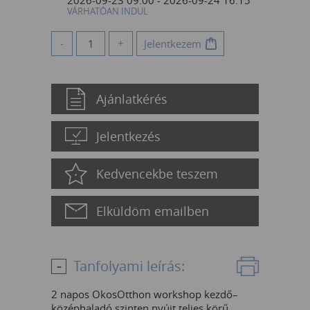
2026-09-23 09:00 - 2026-09-24 16:15
VÁRHATÓAN INDUL
-
+
Jelentkezem
Ajánlatkérés
Jelentkezés
Kedvencekbe teszem
Elküldöm emailben
Tanfolyami leírás:
2 napos OkosOtthon workshop kezdő–
középhaladó szinten nyújt teljes körű