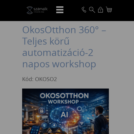
VISSZA
OkosOtthon 360° –
Teljes körű
automatizáció-2
napos workshop
Kód: OKOSO2