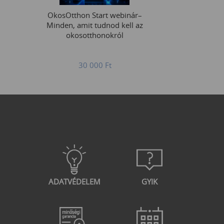
OkosOtthon Start webinár–
Minden, amit tudnod kell az
okosotthonokról
30 000
Ft
ADATVÉDELEM
GYIK