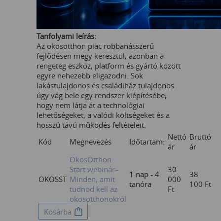
Tanfolyami leírás:
Az okosotthon piac robbanásszerű
fejlődésen megy keresztül, azonban a
rengeteg eszköz, platform és gyártó között
egyre nehezebb eligazodni. Sok
lakástulajdonos és családiház tulajdonos
úgy vág bele egy rendszer kiépítésébe,
hogy nem látja át a technológiai
lehetőségeket, a valódi költségeket és a
hosszú távú működés feltételeit.
Nettó
Bruttó
Kód
Megnevezés
Időtartam:
ár
ár
OkosOtthon
Start webinár–
30
1 nap - 4
38
OKOSST
Minden, amit
000
tanóra
100
Ft
tudnod kell az
Ft
okosotthonokról
Kosárba