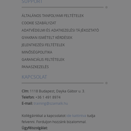
SUPPORT
ÁLTALÁNOS TANFOLYAMI FELTÉTELEK
COOKIE SZABÁLYZAT
ADATVÉDELMI ÉS ADATKEZELÉSI TÁJÉKOZTATÓ
GYAKRAN ISMÉTELT KÉRDÉSEK
JELENTKEZÉSI FELTÉTELEK
MINŐSÉGPOLITIKA
GARANCIÁLIS FELTÉTELEK
PANASZKEZELÉS
KAPCSOLAT
Cím:
1118 Budapest, Dayka Gábor u. 3.
Telefon:
+36 1 491 8974
E-mail:
training@szamalk.hu
Kollégáinkkal a kapcsolatot
ide kattintva
tudja
felvenni. Forduljon hozzánk bizalommal.
Ügyfélszolgálat: