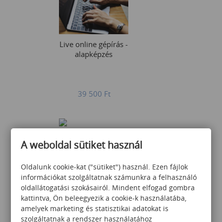
Live online gépírás -
alapképzés
39 500
Ft
A weboldal sütiket használ
Oldalunk cookie-kat ("sütiket") használ. Ezen fájlok
információkat szolgáltatnak számunkra a felhasználó
Ügyfélközpontú
oldallátogatási szokásairól. Mindent elfogad gombra
kommunikáció - DISC
alapon
kattintva, Ön beleegyezik a cookie-k használatába,
amelyek marketing és statisztikai adatokat is
szolgáltatnak a rendszer használatához