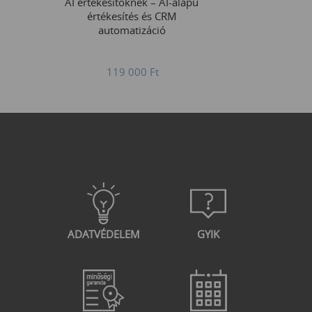
AI értékesítőknek – AI-alapú
értékesítés és CRM
automatizáció
119 000
Ft
ADATVÉDELEM
GYIK