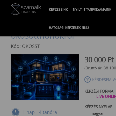
KÉPZÉSEINK
NYÍLT IT TANFOLYAMAINK
VISSZA
OkosOtthon Start webinár–
HATÓSÁGI KÉPZÉSEK-NIS2
okosotthonokról
Kód: OKOSST
30 000
Ft
(Bruttó ár:
38 10
KÉRDÉSEM V
KÉPZÉSI FORMA
LIVE ONLI
KÉPZÉS NYELVE
1 nap - 4 tanóra
magyar