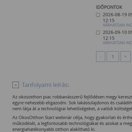
IDŐPONTOK
2026-08-19 0
12:15
VÁRHATÓAN IN
2026-09-10 0
12:15
VÁRHATÓAN IN
-
+
Tanfolyami leírás:
Az okosotthon piac robbanásszerű fejlődésen megy keresztü
egyre nehezebb eligazodni. Sok lakástulajdonos és családih
nem látja át a technológiai lehetőségeket, a valódi költsége
Az OkosOtthon Start webinár célja, hogy gyakorlati és é
működését, a legfontosabb technológiákat és azokat a me
energiahatékonyabb otthon alakítható ki.