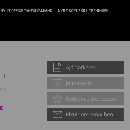
NYÍLT OFFICE TANFOLYAMAINK
NYÍLT SOFT SKILL TRÉNINGEK
 Minden, amit tudnod kell az
Ajánlatkérés
0
Ft
)
Jelentkezés
AN!
Kedvencekbe teszem
NE
Elküldöm emailben