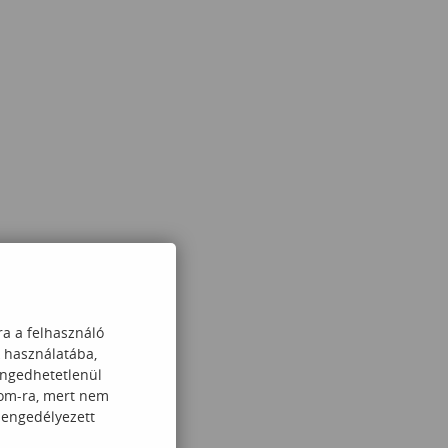
ra a felhasználó
k használatába,
engedhetetlenül
com-ra, mert nem
 engedélyezett