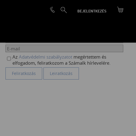
BEJELENTKEZÉS
HÍRLEVÉL FELIRATKOZÁS
Az
Adatvédelmi szabályzatot
megértettem és
elfogadom, feliratkozom a Számalk hírlevelére.