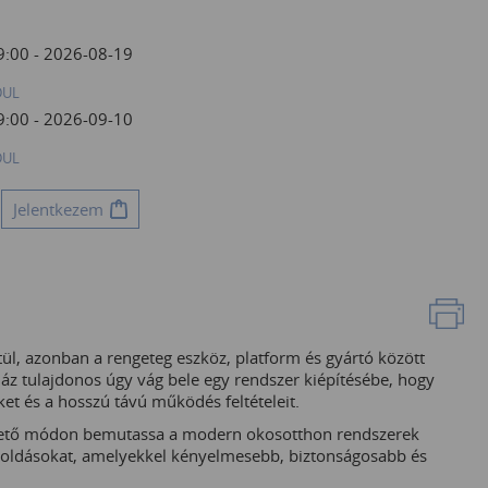
9:00 - 2026-08-19
DUL
9:00 - 2026-09-10
DUL
Jelentkezem
l, azonban a rengeteg eszköz, platform és gyártó között
áz tulajdonos úgy vág bele egy rendszer kiépítésébe, hogy
ket és a hosszú távú működés feltételeit.
rthető módon bemutassa a modern okosotthon rendszerek
goldásokat, amelyekkel kényelmesebb, biztonságosabb és