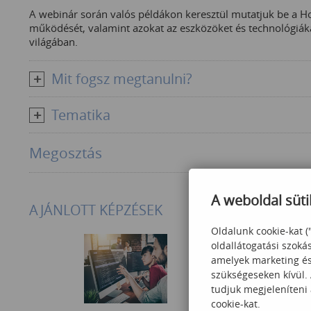
A webinár során valós példákon keresztül mutatjuk be a H
működését, valamint azokat az eszközöket és technológiá
világában.
Mit fogsz megtanulni?
Tematika
Megosztás
A weboldal süti
AJÁNLOTT KÉPZÉSEK
Oldalunk cookie-kat (
oldallátogatási szoká
amelyek marketing és 
szükségeseken kívül.
tudjuk megjeleníteni
cookie-kat.