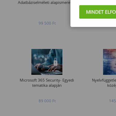
Adatbáziselméleti alapismeretek
PowerShell pr
MINDET ELF
99 500
Ft
233
Microsoft 365 Security- Egyedi
Nyelvfüggetl
tematika alapján
közé
89 000
Ft
145