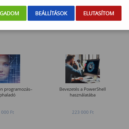
ogramozás-haladó
Kubernetes alapozó
OGADOM
BEÁLLÍTÁSOK
ELUTASÍTOM
 000
Ft
281 925
Ft
en programozás–
Bevezetés a PowerShell
phaladó
használatába
 000
Ft
223 000
Ft