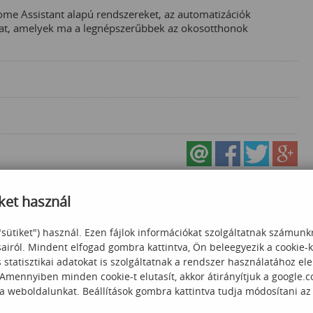
ome Assistant alapú rendszereket, az automatizációk
kat, amelyek ma a legnépszerűbbek az okosotthonok
ket használ
"sütiket") használ. Ezen fájlok információkat szolgáltatnak számunk
sairól. Mindent elfogad gombra kattintva, Ön beleegyezik a cookie-
statisztikai adatokat is szolgáltatnak a rendszer használatához el
 Amennyiben minden cookie-t elutasít, akkor átirányítjuk a google.
 a weboldalunkat. Beállítások gombra kattintva tudja módosítani az