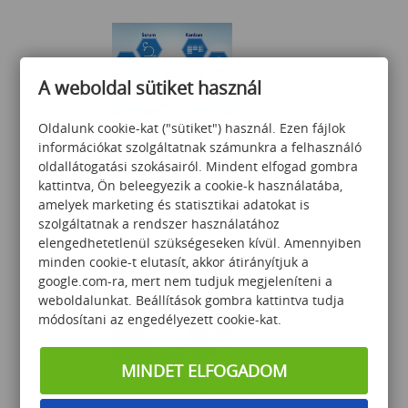
A weboldal sütiket használ
Oldalunk cookie-kat ("sütiket") használ. Ezen fájlok
Bevezetés az agilis
információkat szolgáltatnak számunkra a felhasználó
gondolkodásmódba
oldallátogatási szokásairól. Mindent elfogad gombra
kattintva, Ön beleegyezik a cookie-k használatába,
amelyek marketing és statisztikai adatokat is
259 000
Ft
szolgáltatnak a rendszer használatához
elengedhetetlenül szükségeseken kívül. Amennyiben
minden cookie-t elutasít, akkor átirányítjuk a
google.com-ra, mert nem tudjuk megjeleníteni a
weboldalunkat. Beállítások gombra kattintva tudja
módosítani az engedélyezett cookie-kat.
MINDET ELFOGADOM
Nyelvfüggetlen
programozás–középhaladó