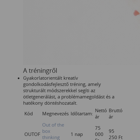
A tréningről
Gyakorlatorientált kreatív
gondolkodásfejlesztő tréning, amely
strukturált módszerekkel segíti az
ötletgenerálást, a problémamegoldást és a
hatékony döntéshozatalt.
Nettó
Bruttó
Kód
Megnevezés
Időtartam:
ár
ár
Out of the
75
box
95
OUTOF
1 nap
000
thinking
250
Ft