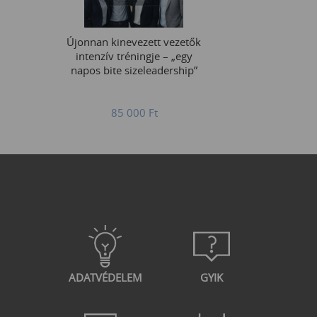
Újonnan kinevezett vezetők
intenzív tréningje – „egy
napos bite sizeleadership”
85 000
Ft
ADATVÉDELEM
GYIK