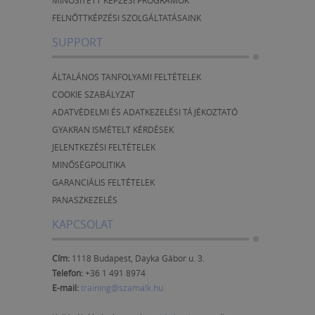
MINŐSÍTETT KÉPZÉSI PROGRAMOK
FELNŐTTKÉPZÉSI SZOLGÁLTATÁSAINK
SUPPORT
ÁLTALÁNOS TANFOLYAMI FELTÉTELEK
COOKIE SZABÁLYZAT
ADATVÉDELMI ÉS ADATKEZELÉSI TÁJÉKOZTATÓ
GYAKRAN ISMÉTELT KÉRDÉSEK
JELENTKEZÉSI FELTÉTELEK
MINŐSÉGPOLITIKA
GARANCIÁLIS FELTÉTELEK
PANASZKEZELÉS
KAPCSOLAT
Cím:
1118 Budapest, Dayka Gábor u. 3.
Telefon:
+36 1 491 8974
E-mail:
training@szamalk.hu