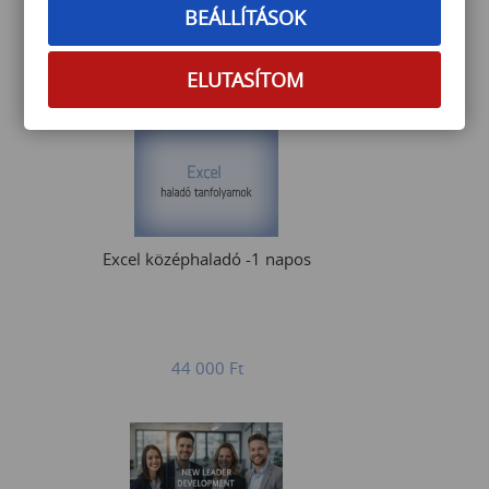
BEÁLLÍTÁSOK
145 000
Ft
ELUTASÍTOM
Excel középhaladó -1 napos
44 000
Ft