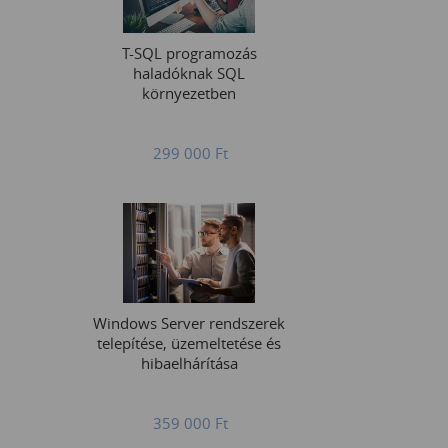
T-SQL programozás
haladóknak SQL
környezetben
299 000
Ft
Windows Server rendszerek
telepítése, üzemeltetése és
hibaelhárítása
359 000
Ft