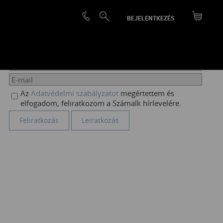
BEJELENTKEZÉS
HÍRLEVÉL FELIRATKOZÁS
Az
Adatvédelmi szabályzatot
megértettem és
elfogadom, feliratkozom a Számalk hírlevelére.