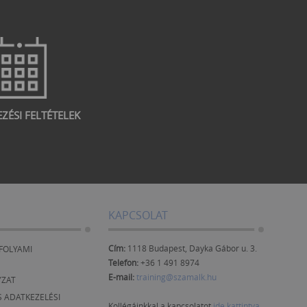
EZÉSI FELTÉTELEK
KAPCSOLAT
Cím:
1118 Budapest, Dayka Gábor u. 3.
FOLYAMI
Telefon:
+36 1 491 8974
E-mail:
training@szamalk.hu
YZAT
 ADATKEZELÉSI
Kollégáinkkal a kapcsolatot
ide kattintva