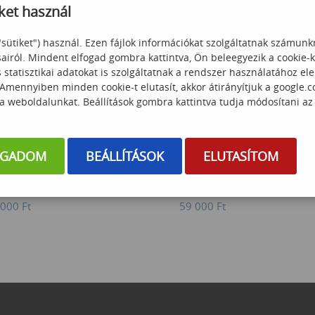
ket használ
Érdeklődjön
"sütiket") használ. Ezen fájlok információkat szolgáltatnak számunk
sairól. Mindent elfogad gombra kattintva, Ön beleegyezik a cookie-
statisztikai adatokat is szolgáltatnak a rendszer használatához el
 Amennyiben minden cookie-t elutasít, akkor átirányítjuk a google.
 a weboldalunkat. Beállítások gombra kattintva tudja módosítani az
ed (angol nyelvű
Smart Office Security & Workplace
OGADOM
BEÁLLÍTÁSOK
ELUTASÍTOM
pzés)
Safety Systems- Intelligens irodai
biztonság és épületfelügyelet-
webinár
 000
Ft
59 000
Ft