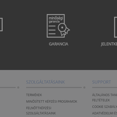
GARANCIA
JELENTK
SZOLGÁLTATÁSAINK
SUPPORT
TERMÉKEK
ÁLTALÁNOS TAN
FELTÉTELEK
MINŐSÍTETT KÉPZÉSI PROGRAMOK
COOKIE SZABÁL
FELNŐTTKÉPZÉSI
SZOLGÁLTATÁSAINK
ADATVÉDELMI ÉS