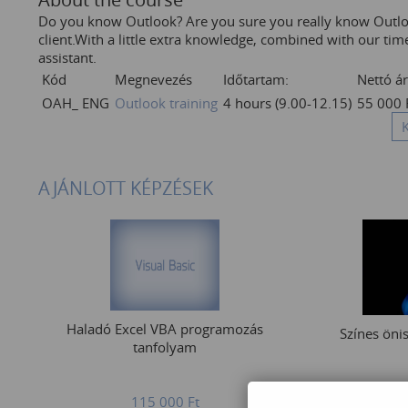
Do you know Outlook? Are you sure you really know Outlo
client.With a little extra knowledge, combined with our tim
assistant.
Kód
Megnevezés
Időtartam:
Nettó ár
OAH_ ENG
Outlook training
4 hours (9.00-12.15)
55 000
AJÁNLOTT KÉPZÉSEK
Haladó Excel VBA programozás
Színes öni
tanfolyam
115 000
Ft
60