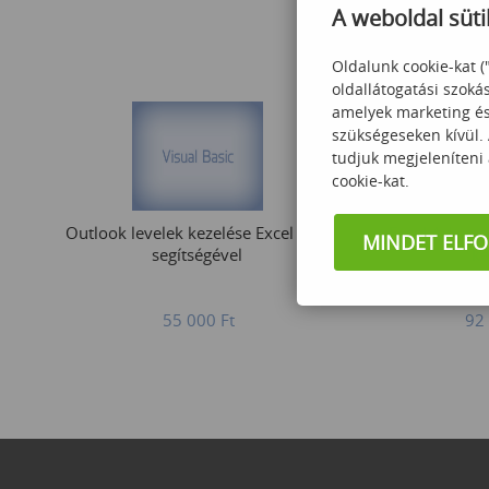
A weboldal süti
Oldalunk cookie-kat (
oldallátogatási szoká
amelyek marketing és 
szükségeseken kívül.
tudjuk megjeleníteni
cookie-kat.
Outlook levelek kezelése Excel VBA
Excel Advanc
MINDET ELF
segítségével
ké
55 000
Ft
92