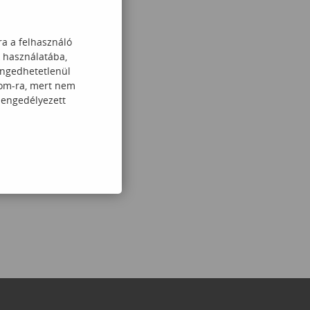
ra a felhasználó
k használatába,
engedhetetlenül
com-ra, mert nem
 engedélyezett