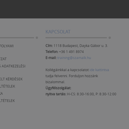
KAPCSOLAT
Cím:
1118 Budapest, Dayka Gábor u. 3.
FOLYAMI
Telefon:
+36 1 491 8974
E-mail:
training@szamalk.hu
YZAT
 ADATKEZELÉSI
Kollégáinkkal a kapcsolatot
ide kattintva
tudja felvenni. Forduljon hozzánk
ELT KÉRDÉSEK
bizalommal.
ELTÉTELEK
Ügyfélszolgálat:
KA
nyitva tartás:
H-CS: 8:30-16:00, P: 8:30-12:00
LTÉTELEK