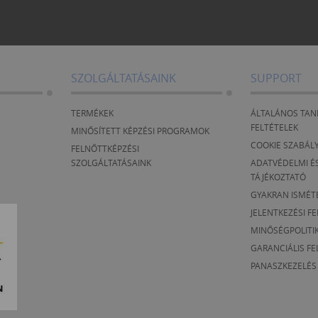
SZOLGÁLTATÁSAINK
SUPPORT
TERMÉKEK
ÁLTALÁNOS TAN
FELTÉTELEK
MINŐSÍTETT KÉPZÉSI PROGRAMOK
COOKIE SZABÁL
FELNŐTTKÉPZÉSI
SZOLGÁLTATÁSAINK
ADATVÉDELMI ÉS
TÁJÉKOZTATÓ
GYAKRAN ISMÉT
JELENTKEZÉSI F
MINŐSÉGPOLITI
GARANCIÁLIS FE
PANASZKEZELÉS