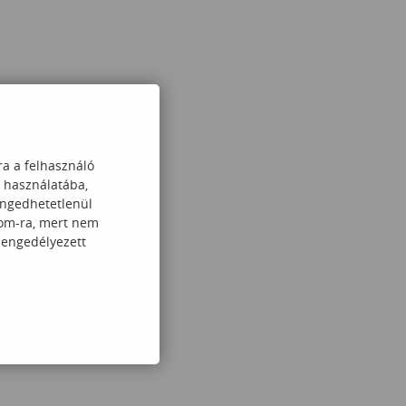
ra a felhasználó
k használatába,
engedhetetlenül
com-ra, mert nem
 engedélyezett