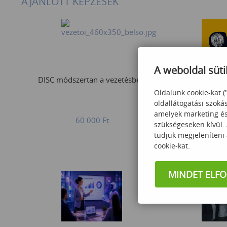
AJÁNLOTT KÉPZÉSEK
A weboldal süti
DISC módszertan a vezetésben
CHANGE
Oldalunk cookie-kat (
oldallátogatási szoká
amelyek marketing és 
60 000
Ft
Érde
szükségeseken kívül.
tudjuk megjeleníteni
cookie-kat.
MINDET ELF