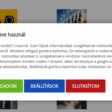
ket használ
 COACHING
Változáskezelés
"sütiket") használ. Ezen fájlok információkat szolgáltatnak számunk
sairól. Mindent elfogad gombra kattintva, Ön beleegyezik a cookie-
statisztikai adatokat is szolgáltatnak a rendszer használatához el
klődjön
Érdeklődjön
 Amennyiben minden cookie-t elutasít, akkor átirányítjuk a google.
 a weboldalunkat. Beállítások gombra kattintva tudja módosítani az
OGADOM
BEÁLLÍTÁSOK
ELUTASÍTOM