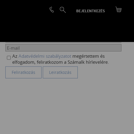
BEJELENTKEZÉS
HÍRLEVÉL FELIRATKOZÁS
Az
Adatvédelmi szabályzatot
megértettem és
elfogadom, feliratkozom a Számalk hírlevelére.