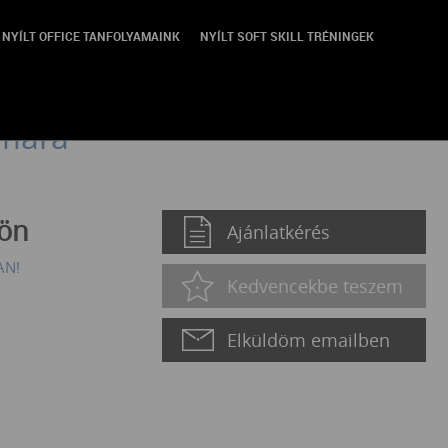
NYÍLT OFFICE TANFOLYAMAINK
NYÍLT SOFT SKILL TRÉNINGEK
alapjai - Üzleti döntéshozók
ámára
jön
Ajánlatkérés
AN!
Kedvencekbe teszem
Elküldöm emailben