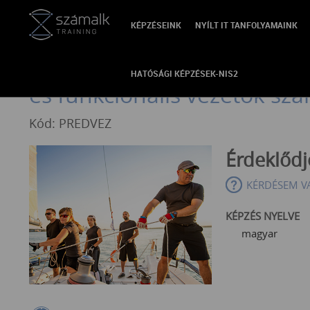
KÉPZÉSEINK
NYÍLT IT TANFOLYAMAINK
VISSZA
A prediktív projektvezetés 
HATÓSÁGI KÉPZÉSEK-NIS2
és funkcionális vezetők sz
Kód: PREDVEZ
Érdeklőd
KÉRDÉSEM V
KÉPZÉS NYELVE
magyar