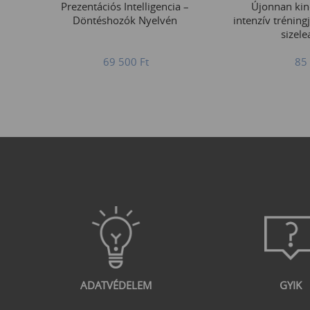
Prezentációs Intelligencia –
Újonnan kin
Döntéshozók Nyelvén
intenzív tréning
sizele
69 500
Ft
85
ADATVÉDELEM
GYIK