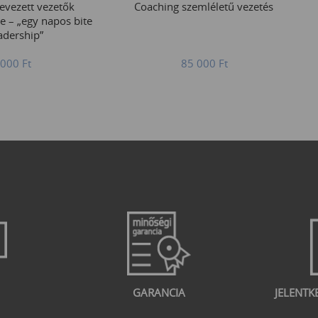
evezett vezetők
Coaching szemléletű vezetés
je – „egy napos bite
adership”
 000
Ft
85 000
Ft
GARANCIA
JELENTK