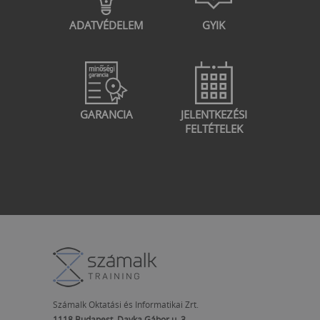
ADATVÉDELEM
GYIK
GARANCIA
JELENTKEZÉSI
FELTÉTELEK
Számalk Oktatási és Informatikai Zrt.
1118 Budapest, Dayka Gábor u. 3.