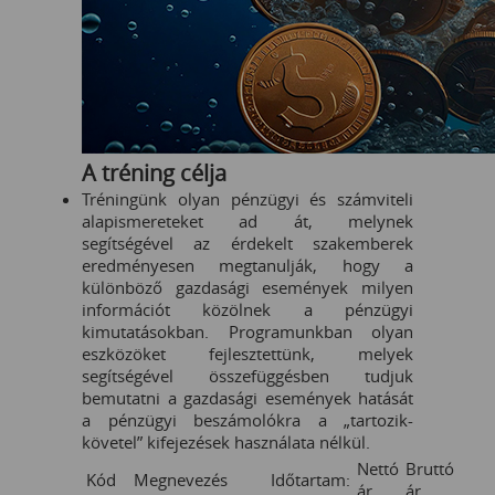
A tréning célja
Tréningünk olyan pénzügyi és számviteli
alapismereteket ad át, melynek
segítségével az érdekelt szakemberek
eredményesen megtanulják, hogy a
különböző gazdasági események milyen
információt közölnek a pénzügyi
kimutatásokban. Programunkban olyan
eszközöket fejlesztettünk, melyek
segítségével összefüggésben tudjuk
bemutatni a gazdasági események hatását
a pénzügyi beszámolókra a „tartozik-
követel” kifejezések használata nélkül.
Nettó
Bruttó
Kód
Megnevezés
Időtartam:
ár
ár