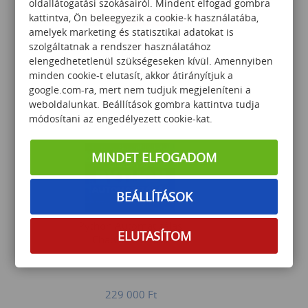
oldallátogatási szokásairól. Mindent elfogad gombra
kattintva, Ön beleegyezik a cookie-k használatába,
amelyek marketing és statisztikai adatokat is
Navisworks alapozó
szolgáltatnak a rendszer használatához
tanfolyam
elengedhetetlenül szükségeseken kívül. Amennyiben
minden cookie-t elutasít, akkor átirányítjuk a
google.com-ra, mert nem tudjuk megjeleníteni a
weboldalunkat. Beállítások gombra kattintva tudja
198 000
Ft
módosítani az engedélyezett cookie-kat.
MINDET ELFOGADOM
BEÁLLÍTÁSOK
Python Automatizálás
ELUTASÍTOM
ChatGPT API-val
229 000
Ft