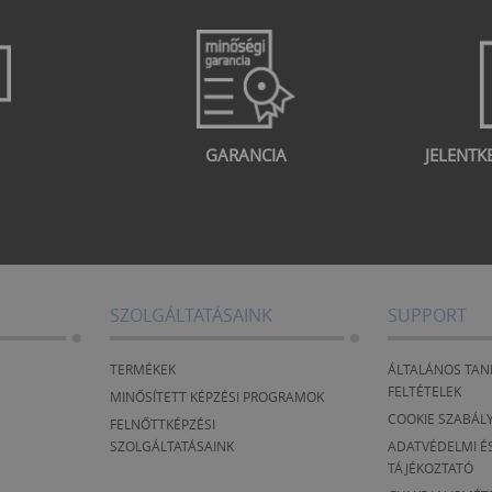
GARANCIA
JELENTK
SZOLGÁLTATÁSAINK
SUPPORT
TERMÉKEK
ÁLTALÁNOS TAN
FELTÉTELEK
MINŐSÍTETT KÉPZÉSI PROGRAMOK
COOKIE SZABÁL
FELNŐTTKÉPZÉSI
SZOLGÁLTATÁSAINK
ADATVÉDELMI ÉS
TÁJÉKOZTATÓ