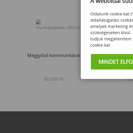
A weboldal süti
Oldalunk cookie-kat (
oldallátogatási szoká
amelyek marketing és 
szükségeseken kívül.
tudjuk megjeleníteni
cookie-kat.
Meggyőző kommunikáció
Bash Scrip
MINDET ELF
60 000
Ft
145