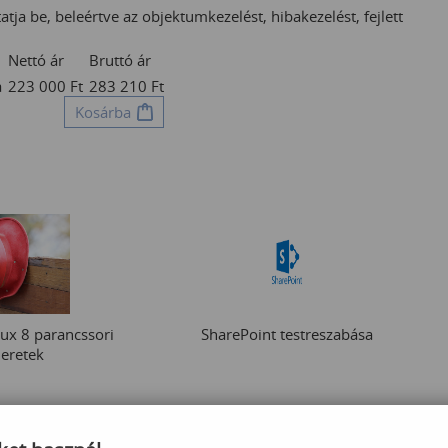
ja be, beleértve az objektumkezelést, hibakezelést, fejlett
Nettó ár
Bruttó ár
a
223 000
Ft
283 210
Ft
Kosárba
nux 8 parancssori
SharePoint testreszabása
eretek
 000
Ft
195 000
Ft