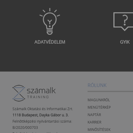
ADATVÉDELEM
GYIK
RÓLUNK
MAGUNKRÓL
MENÜTÉRKÉP
Számalk Oktatási és Informatikai Zrt.
NAPTÁR
1118 Budapest, Dayka Gábor u. 3.
Felnőttképzési nyilvántartási száma:
KARRIER
B/2020/000703
MINŐSÍTÉSEK