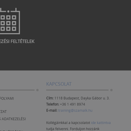
EZÉSI FELTÉTELEK
KAPCSOLAT
Cím:
1118 Budapest, Dayka Gábor u. 3.
FOLYAMI
Telefon:
+36 1 491 8974
E-mail:
training@szamalk.hu
YZAT
 ADATKEZELÉSI
Kollégáinkkal a kapcsolatot
ide kattintva
tudja felvenni. Forduljon hozzánk