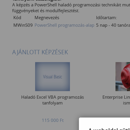
A képzés a PowerShell haladó programozási technikáit mutat
függvényeket és modulfejlesztést.
Kód
Megnevezés
Időtartam:
MWinS09
PowerShell programozás-alap
5 nap - 40 tanór
AJÁNLOTT KÉPZÉSEK
Haladó Excel VBA programozás
Enterprise Li
tanfolyam
ism
115 000
Ft
249