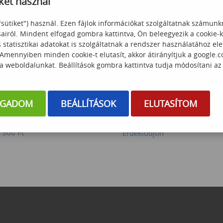
ket használ
"sütiket") használ. Ezen fájlok információkat szolgáltatnak számunk
sairól. Mindent elfogad gombra kattintva, Ön beleegyezik a cookie-
statisztikai adatokat is szolgáltatnak a rendszer használatához el
 Amennyiben minden cookie-t elutasít, akkor átirányítjuk a google.
 a weboldalunkat. Beállítások gombra kattintva tudja módosítani az
t Programozás
Változáskezelés
OGADOM
BEÁLLÍTÁSOK
ELUTASÍTOM
 300
Ft
Érdeklődjön