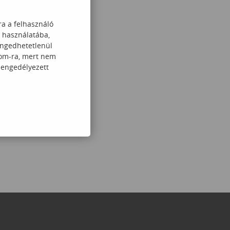
ra a felhasználó
k használatába,
engedhetetlenül
com-ra, mert nem
 engedélyezett