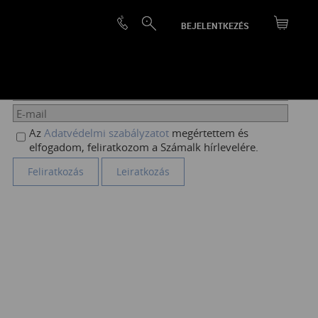
BEJELENTKEZÉS
HÍRLEVÉL FELIRATKOZÁS
Az
Adatvédelmi szabályzatot
megértettem és
elfogadom, feliratkozom a Számalk hírlevelére.