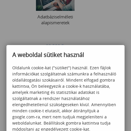
Adatbáziselméleti
alapismeretek
99 500
Ft
A weboldal sütiket használ
Oldalunk cookie-kat ("sütiket") használ. Ezen fájlok
információkat szolgáltatnak számunkra a felhasználó
oldallátogatási szokásairól. Mindent elfogad gombra
kattintva, Ön beleegyezik a cookie-k használatába,
amelyek marketing és statisztikai adatokat is
Bevezetés az Access SQL
szolgáltatnak a rendszer használatához
használatába
elengedhetetlenül szükségeseken kívül. Amennyiben
minden cookie-t elutasít, akkor átirányítjuk a
google.com-ra, mert nem tudjuk megjeleníteni a
weboldalunkat. Beállítások gombra kattintva tudja
120 000
Ft
módosítani az engedélyezett cookie-kat.