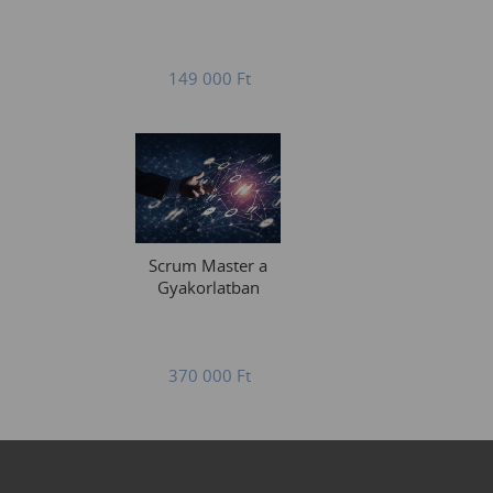
149 000
Ft
Scrum Master a
Gyakorlatban
370 000
Ft