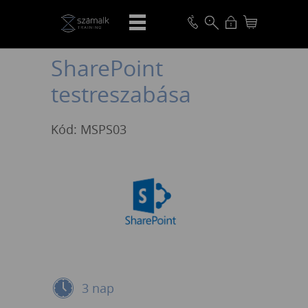
VISSZA
SharePoint
testreszabása
Kód: MSPS03
3 nap