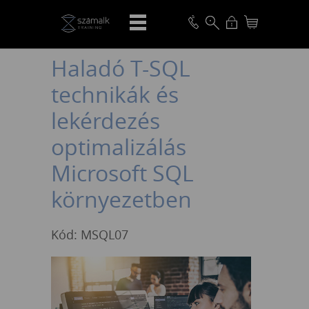
VISSZA
Haladó T-SQL
technikák és
lekérdezés
optimalizálás
Microsoft SQL
környezetben
Kód: MSQL07