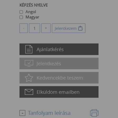
KÉPZÉS NYELVE
Angol
Magyar
-
+
Jelentkezem
Ajánlatkérés
Jelentkezés
Kedvencekbe teszem
Elküldöm emailben
Tanfolyam leírása