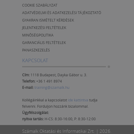
COOKIE SZABÁLYZAT
ADATVÉDELMI ÉS ADATKEZELÉSI TÁJÉKOZTATÓ
GYAKRAN ISMÉTELT KÉRDÉSEK
JELENTKEZÉSI FELTÉTELEK
MINŐSÉGPOLITIKA
GARANCIÁLIS FELTÉTELEK
PANASZKEZELÉS
KAPCSOLAT
Cím:
1118 Budapest, Dayka Gábor u. 3.
Telefon:
+36 1 491 8974
E-mail:
training@szamalk.hu
Kollégáinkkal a kapcsolatot
ide kattintva
tudja
felvenni. Forduljon hozzánk bizalommal.
Ügyfélszolgálat:
nyitva tartás:
H-CS: 8:30-16:00, P: 8:30-12:00
Számalk Oktatási és Informatikai Zrt. | 2026.