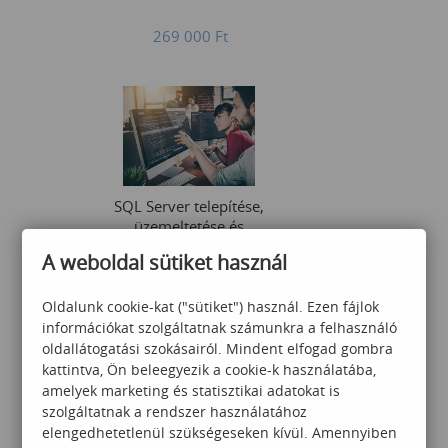
269 000
Ft
SQL Server telepítése,
üzemeltetése és
hibaelhárítása
A weboldal sütiket használ
279 000
Ft
Oldalunk cookie-kat ("sütiket") használ. Ezen fájlok
információkat szolgáltatnak számunkra a felhasználó
oldallátogatási szokásairól. Mindent elfogad gombra
kattintva, Ön beleegyezik a cookie-k használatába,
amelyek marketing és statisztikai adatokat is
szolgáltatnak a rendszer használatához
elengedhetetlenül szükségeseken kívül. Amennyiben