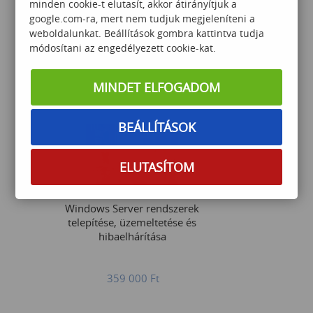
minden cookie-t elutasít, akkor átirányítjuk a
google.com-ra, mert nem tudjuk megjeleníteni a
C# programozás haladó -
weboldalunkat. Beállítások gombra kattintva tudja
LIVE ONLINE
módosítani az engedélyezett cookie-kat.
MINDET ELFOGADOM
379 000
Ft
BEÁLLÍTÁSOK
ELUTASÍTOM
Windows Server rendszerek
telepítése, üzemeltetése és
hibaelhárítása
359 000
Ft