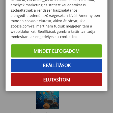
193 000
Ft
amelyek marketing és statisztikai adatokat is
szolgáltatnak a rendszer használatához
elengedhetetlenül szükségeseken kívül. Amennyiben
minden cookie-t elutasít, akkor átirányítjuk a
google.com-ra, mert nem tudjuk megjeleníteni a
weboldalunkat. Beállítások gombra kattintva tudja
módosítani az engedélyezett cookie-kat.
Work-life balance tréning
MINDET ELFOGADOM
BEÁLLÍTÁSOK
60 000
Ft
ELUTASÍTOM