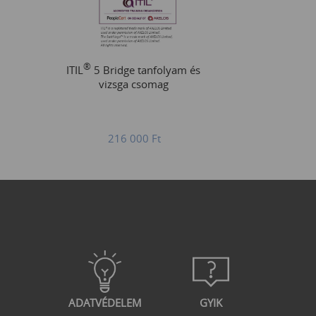
®
ITIL
5 Bridge tanfolyam és
vizsga csomag
216 000
Ft
ADATVÉDELEM
GYIK