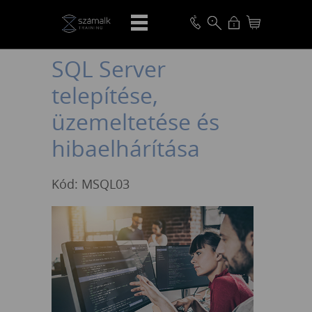
VISSZA
SQL Server
telepítése,
üzemeltetése és
hibaelhárítása
Kód: MSQL03