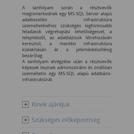
A tanfolyam során a résztvevők
megismerkednek egy MS-SQL Server alapú
adatkezelési infrastruktúra
üzemeltetéséhez szükséges legfontosabb
feladatok végrehajtási lehetőségeivel, a
telepítéstől, az adatbázisok létrehozásán
keresztül, a mentési infrastruktúra
kialakításán át a jelentéskészítésig
bezárólag.
A tanfolyam elvégzése után a résztvevők
képesek lesznek adminisztrálni és önállóan
üzemeltetni egy MS-SQL alapú adatbázis-
infrastruktúrát.
Kinek ajánljuk
Szükséges előképzettség