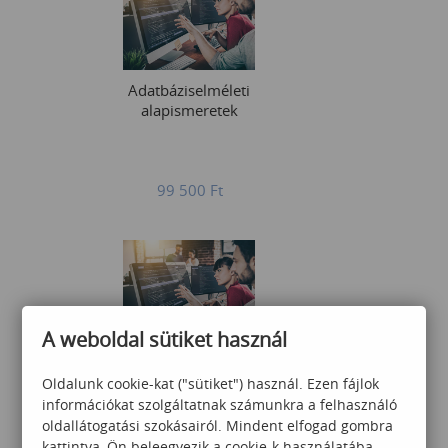
Adatbáziselméleti
alapismeretek
99 500
Ft
A weboldal sütiket használ
T-SQL lekérdezések SQL
környezetben
Oldalunk cookie-kat ("sütiket") használ. Ezen fájlok
információkat szolgáltatnak számunkra a felhasználó
oldallátogatási szokásairól. Mindent elfogad gombra
kattintva, Ön beleegyezik a cookie-k használatába,