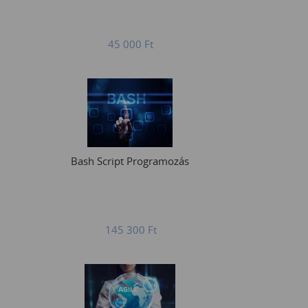
45 000
Ft
Bash Script Programozás
145 300
Ft