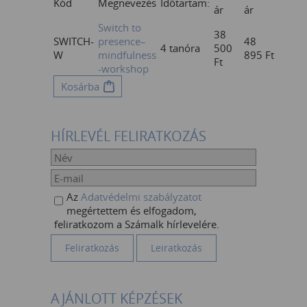
Kód
Megnevezés
Időtartam:
ár
ár
Switch to
38
SWITCH-
presence–
48
4 tanóra
500
W
mindfulness
895
Ft
Ft
-workshop
Kosárba
HÍRLEVÉL FELIRATKOZÁS
Az
Adatvédelmi szabályzatot
megértettem és elfogadom,
feliratkozom a Számalk hírlevelére.
AJÁNLOTT KÉPZÉSEK