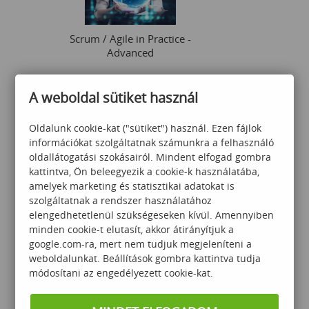
Scrum / Agile in Practice -
Advanced
A weboldal sütiket használ
185 000
Ft
Oldalunk cookie-kat ("sütiket") használ. Ezen fájlok
információkat szolgáltatnak számunkra a felhasználó
oldallátogatási szokásairól. Mindent elfogad gombra
kattintva, Ön beleegyezik a cookie-k használatába,
amelyek marketing és statisztikai adatokat is
szolgáltatnak a rendszer használatához
elengedhetetlenül szükségeseken kívül. Amennyiben
Haladó Python programozás
minden cookie-t elutasít, akkor átirányítjuk a
google.com-ra, mert nem tudjuk megjeleníteni a
weboldalunkat. Beállítások gombra kattintva tudja
módosítani az engedélyezett cookie-kat.
315 000
Ft