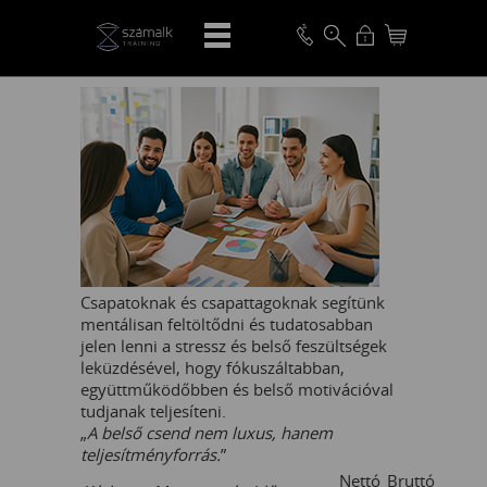
VISSZA
Csapatoknak és csapattagoknak segítünk
mentálisan feltöltődni és tudatosabban
jelen lenni a stressz és belső feszültségek
leküzdésével, hogy fókuszáltabban,
együttműködőbben és belső motivációval
tudjanak teljesíteni.
„
A belső csend nem luxus, hanem
teljesítményforrás.
”
Nettó
Bruttó