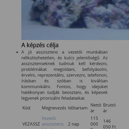
A képzés célja
A jó asszisztens a vezetői munkában
nélkülözhetetlen, és kulcs jelentőségű. Az
asszisztenseknek tudniuk kell kérdezni,
problémákat megoldani, befolyásolni,
érvelni, reprezentálni, szervezni, telefonon,
írásban és szóban is kiválóan
kommunikálni. Fontos, hogy idejüket
hatékonyan tudják beosztani, és képesek
legyenek priorizálni feladataikat.
Nettó
Bruttó
Kód
Megnevezés
Időtartam:
ár
ár
Vezetői
115
146
VEZASSZ
asszisztens
2 nap
000
050
Ft