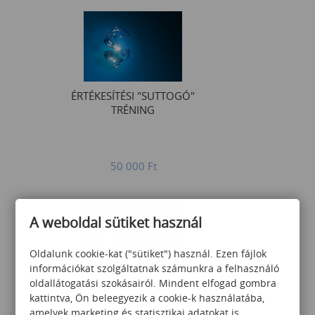
ÉRTÉKESÍTÉSI "SUTTOGÓ"
TRÉNING
50 000
Ft
A weboldal sütiket használ
Oldalunk cookie-kat ("sütiket") használ. Ezen fájlok
információkat szolgáltatnak számunkra a felhasználó
oldallátogatási szokásairól. Mindent elfogad gombra
Agilis alapgondolatok
kattintva, Ön beleegyezik a cookie-k használatába,
amelyek marketing és statisztikai adatokat is