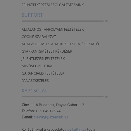
FELNŐTTKÉPZÉSI SZOLGÁLTATÁSAINK
SUPPORT
ÁLTALÁNOS TANFOLYAMI FELTÉTELEK
COOKIE SZABÁLYZAT
ADATVÉDELMI ÉS ADATKEZELÉSI TÁJÉKOZTATÓ
GYAKRAN ISMÉTELT KÉRDÉSEK
JELENTKEZÉSI FELTÉTELEK
MINŐSÉGPOLITIKA
GARANCIÁLIS FELTÉTELEK
PANASZKEZELÉS
KAPCSOLAT
Cím:
1118 Budapest, Dayka Gábor u. 3.
Telefon:
+36 1 491 8974
E-mail:
training@szamalk.hu
Kollégáinkkal a kapcsolatot
ide kattintva
tudja