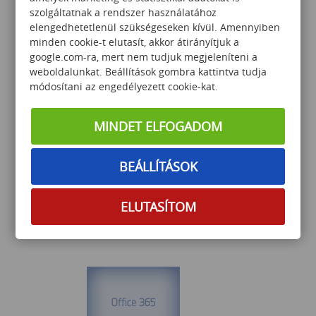
szolgáltatnak a rendszer használatához
elengedhetetlenül szükségeseken kívül. Amennyiben
165 000
Ft
minden cookie-t elutasít, akkor átirányítjuk a
google.com-ra, mert nem tudjuk megjeleníteni a
weboldalunkat. Beállítások gombra kattintva tudja
módosítani az engedélyezett cookie-kat.
MINDET ELFOGADOM
PowerBI Basics
BEÁLLÍTÁSOK
ELUTASÍTOM
102 000
Ft