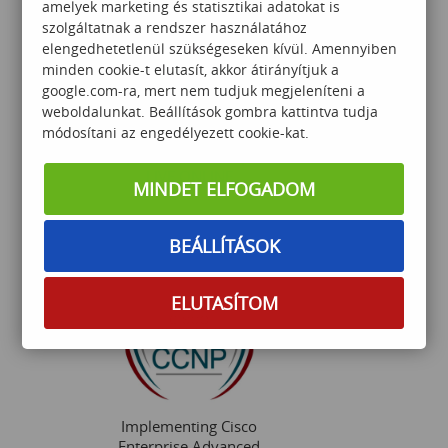
amelyek marketing és statisztikai adatokat is
szolgáltatnak a rendszer használatához
elengedhetetlenül szükségeseken kívül. Amennyiben
minden cookie-t elutasít, akkor átirányítjuk a
google.com-ra, mert nem tudjuk megjeleníteni a
weboldalunkat. Beállítások gombra kattintva tudja
módosítani az engedélyezett cookie-kat.
C# programozás alapok -
LIVE ONLINE
MINDET ELFOGADOM
BEÁLLÍTÁSOK
379 000
Ft
ELUTASÍTOM
Implementing Cisco
Enterprise Advanced