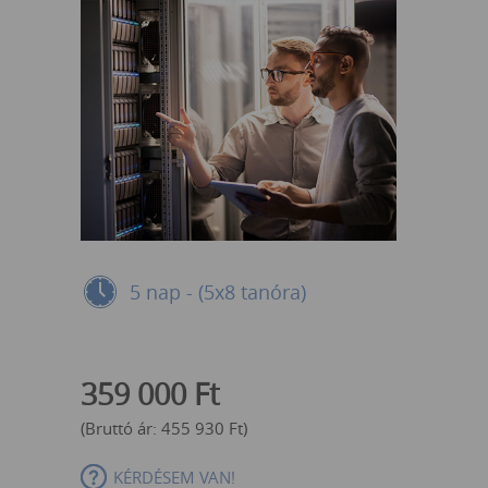
5 nap - (5x8 tanóra)
359 000
Ft
(Bruttó ár:
455 930
Ft
)
KÉRDÉSEM VAN!