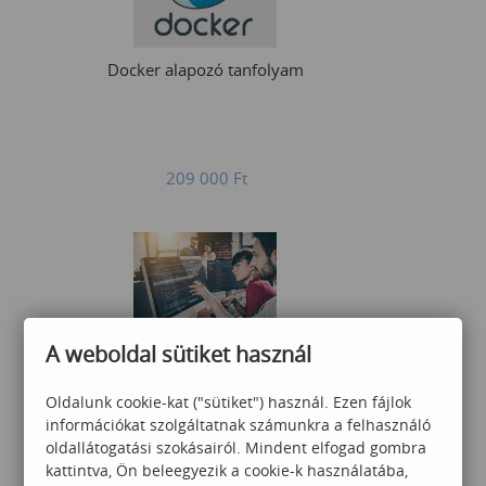
Docker alapozó tanfolyam
209 000
Ft
A weboldal sütiket használ
Adatbáziselméleti
alapismeretek
Oldalunk cookie-kat ("sütiket") használ. Ezen fájlok
információkat szolgáltatnak számunkra a felhasználó
oldallátogatási szokásairól. Mindent elfogad gombra
kattintva, Ön beleegyezik a cookie-k használatába,
99 500
Ft