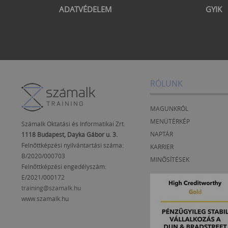
ADATVÉDELEM
GYIK
RÓLUNK
MAGUNKRÓL
MENÜTÉRKÉP
Számalk Oktatási és Informatikai Zrt.
NAPTÁR
1118 Budapest, Dayka Gábor u. 3.
Felnőttképzési nyilvántartási száma:
KARRIER
B/2020/000703
MINŐSÍTÉSEK
Felnőttképzési engedélyszám:
E/2021/000172
training@szamalk.hu
www.szamalk.hu