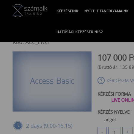
KÉPZÉSEINK
NYÍLT IT TANFOLYAMAINK
VISSZA
Access Basic
HATÓSÁGI KÉPZÉSEK-NIS2
Kód: ACC_ENG
107 000
F
(Bruttó ár:
135 8
KÉRDÉSEM V
KÉPZÉSI FORMA
LIVE ONLI
KÉPZÉS NYELVE
angol
2 days (9.00-16.15)
-
+