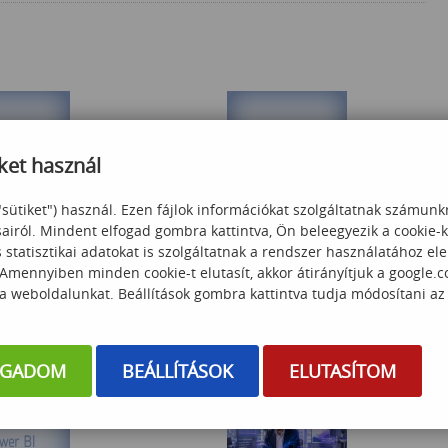
ket használ
"sütiket") használ. Ezen fájlok információkat szolgáltatnak számunk
ject alap
Outlook levelek kezelése Excel VBA
sairól. Mindent elfogad gombra kattintva, Ön beleegyezik a cookie-
segítségével
statisztikai adatokat is szolgáltatnak a rendszer használatához el
 Amennyiben minden cookie-t elutasít, akkor átirányítjuk a google.
 000
Ft
55 000
Ft
 a weboldalunkat. Beállítások gombra kattintva tudja módosítani az
OGADOM
BEÁLLÍTÁSOK
ELUTASÍTOM