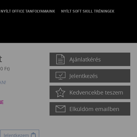
NYÍLT OFFICE TANFOLYAMAINK
NYÍLT SOFT SKILL TRÉNINGEK
t
Ajánlatkérés
90
Ft
)
Jelentkezés
AN!
Kedvencekbe teszem
NE
Elküldöm emailben
Jelentkezem