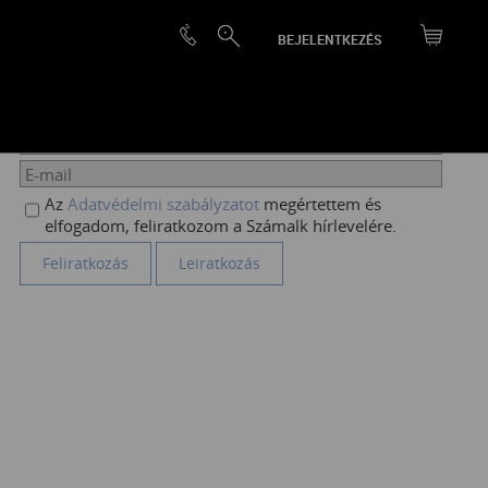
BEJELENTKEZÉS
HÍRLEVÉL FELIRATKOZÁS
Az
Adatvédelmi szabályzatot
megértettem és
elfogadom, feliratkozom a Számalk hírlevelére.