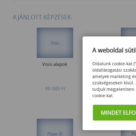
AJÁNLOTT KÉPZÉSEK
A weboldal süti
Oldalunk cookie-kat (
Visio alapok
MS Pro
oldallátogatási szoká
amelyek marketing és 
szükségeseken kívül.
80 000
Ft
95
tudjuk megjeleníteni
cookie-kat.
MINDET ELF