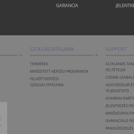
GARANCIA
JELENTK
SZOLGÁLTATÁSAINK
SUPPORT
TERMÉKEK
ÁLTALÁNOS TAN
FELTÉTELEK
MINŐSÍTETT KÉPZÉSI PROGRAMOK
COOKIE SZABÁL
FELNŐTTKÉPZÉSI
SZOLGÁLTATÁSAINK
ADATVÉDELMI ÉS
TÁJÉKOZTATÓ
GYAKRAN ISMÉT
JELENTKEZÉSI F
MINŐSÉGPOLITI
GARANCIÁLIS FE
PANASZKEZELÉS