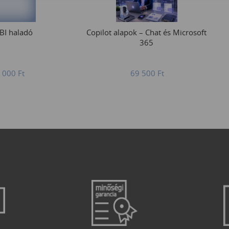
BI haladó
Copilot alapok – Chat és Microsoft
365
 000
Ft
69 500
Ft