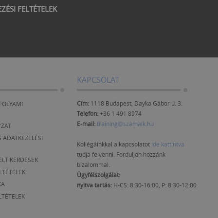
EZÉSI FELTÉTELEK
KAPCSOLAT
Cím:
1118 Budapest, Dayka Gábor u. 3.
FOLYAMI
Telefon:
+36 1 491 8974
E-mail:
training@szamalk.hu
YZAT
 ADATKEZELÉSI
Kollégáinkkal a kapcsolatot
ide kattintva
tudja felvenni. Forduljon hozzánk
ELT KÉRDÉSEK
bizalommal.
ELTÉTELEK
Ügyfélszolgálat:
KA
nyitva tartás:
H-CS: 8:30-16:00, P: 8:30-12:00
LTÉTELEK