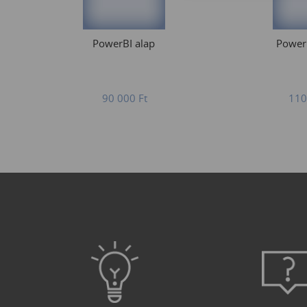
PowerBI alap
Power
90 000
Ft
110