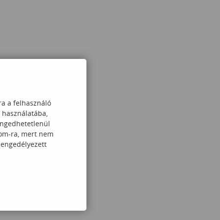
ra a felhasználó
k használatába,
engedhetetlenül
com-ra, mert nem
 engedélyezett