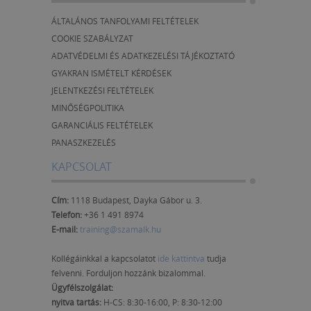
ÁLTALÁNOS TANFOLYAMI FELTÉTELEK
COOKIE SZABÁLYZAT
ADATVÉDELMI ÉS ADATKEZELÉSI TÁJÉKOZTATÓ
GYAKRAN ISMÉTELT KÉRDÉSEK
JELENTKEZÉSI FELTÉTELEK
MINŐSÉGPOLITIKA
GARANCIÁLIS FELTÉTELEK
PANASZKEZELÉS
KAPCSOLAT
Cím:
1118 Budapest, Dayka Gábor u. 3.
Telefon:
+36 1 491 8974
E-mail:
training@szamalk.hu
Kollégáinkkal a kapcsolatot
ide kattintva
tudja
felvenni. Forduljon hozzánk bizalommal.
Ügyfélszolgálat:
nyitva tartás:
H-CS: 8:30-16:00, P: 8:30-12:00