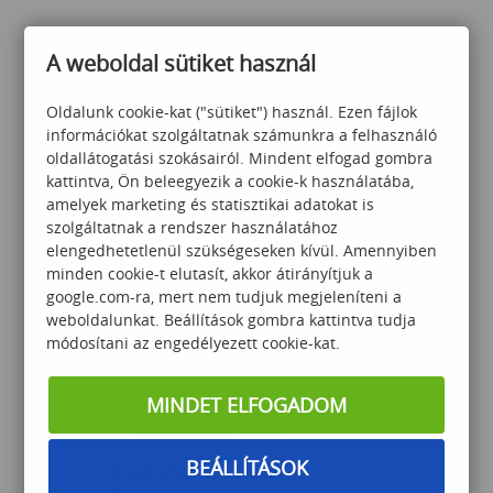
A weboldal sütiket használ
Oldalunk cookie-kat ("sütiket") használ. Ezen fájlok
információkat szolgáltatnak számunkra a felhasználó
oldallátogatási szokásairól. Mindent elfogad gombra
TA a munkahelyen –
kattintva, Ön beleegyezik a cookie-k használatába,
felelősségvállalás és
amelyek marketing és statisztikai adatokat is
önállóság erősítése a
szolgáltatnak a rendszer használatához
Tranzakcióanalízis
elengedhetetlenül szükségeseken kívül. Amennyiben
segítésével
minden cookie-t elutasít, akkor átirányítjuk a
120 000
Ft
google.com-ra, mert nem tudjuk megjeleníteni a
weboldalunkat. Beállítások gombra kattintva tudja
módosítani az engedélyezett cookie-kat.
MINDET ELFOGADOM
BEÁLLÍTÁSOK
OkosOtthon Start webinár–