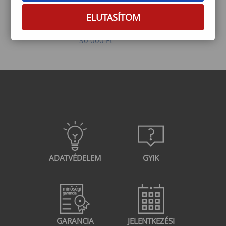
Minden, amit tudnod kell az
okosotthonokról
ELUTASÍTOM
30 000
Ft
ADATVÉDELEM
GYIK
GARANCIA
JELENTKEZÉSI