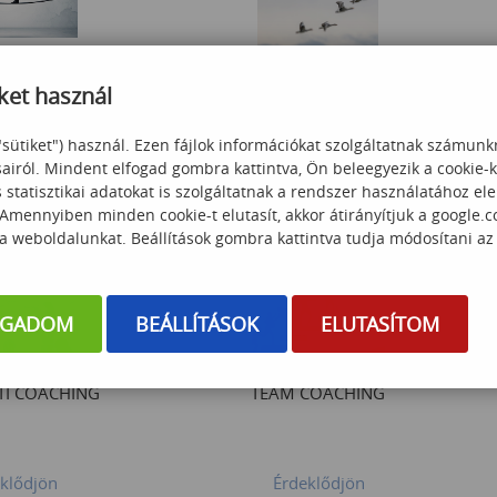
 a lelki rugalmas
ég fejlesztése
Enneagram-alapú együttműködés
ket használ
fejlesztés
"sütiket") használ. Ezen fájlok információkat szolgáltatnak számunk
 000
Ft
sairól. Mindent elfogad gombra kattintva, Ön beleegyezik a cookie-
Érdeklődjön
statisztikai adatokat is szolgáltatnak a rendszer használatához el
 Amennyiben minden cookie-t elutasít, akkor átirányítjuk a google.
 a weboldalunkat. Beállítások gombra kattintva tudja módosítani az
OGADOM
BEÁLLÍTÁSOK
ELUTASÍTOM
TI COACHING
TEAM COACHING
klődjön
Érdeklődjön