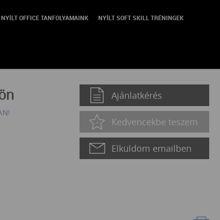
NYÍLT OFFICE TANFOLYAMAINK
NYÍLT SOFT SKILL TRÉNINGEK
jön
Ajánlatkérés
AN!
Kedvencekbe teszem
Elküldöm emailben