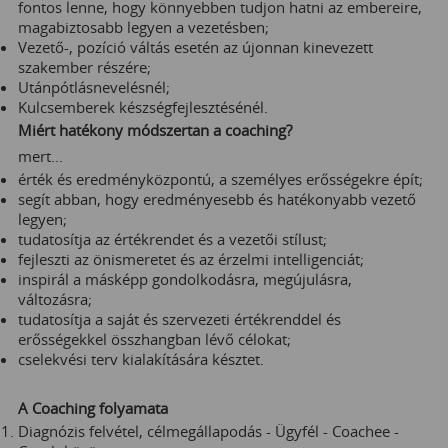
fontos lenne, hogy könnyebben tudjon hatni az embereire,
magabiztosabb legyen a vezetésben;
Vezető-, pozíció váltás esetén az újonnan kinevezett
szakember részére;
Utánpótlásnevelésnél;
Kulcsemberek készségfejlesztésénél.
Miért hatékony módszertan a coaching?
mert...
érték és eredményközpontú, a személyes erősségekre épít;
segít abban, hogy eredményesebb és hatékonyabb vezető
legyen;
tudatosítja az értékrendet és a vezetői stílust;
fejleszti az önismeretet és az érzelmi intelligenciát;
inspirál a másképp gondolkodásra, megújulásra,
változásra;
tudatosítja a saját és szervezeti értékrenddel és
erősségekkel összhangban lévő célokat;
cselekvési terv kialakítására késztet.
A Coaching folyamata
Diagnózis felvétel, célmegállapodás - Ügyfél - Coachee -