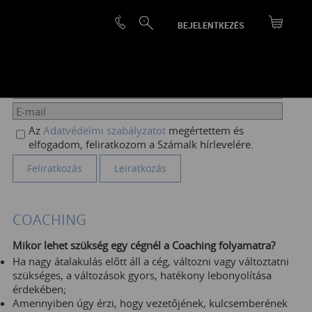
BEJELENTKEZÉS
HÍRLEVÉL FELIRATKOZÁS
Az
Adatvédelmi szabályzatot
megértettem és
elfogadom, feliratkozom a Számalk hírlevelére.
COACHING
Mikor lehet szükség egy cégnél a Coaching folyamatra?
Ha nagy átalakulás előtt áll a cég, változni vagy változtatni
szükséges, a változások gyors, hatékony lebonyolítása
érdekében;
Amennyiben úgy érzi, hogy vezetőjének, kulcsemberének