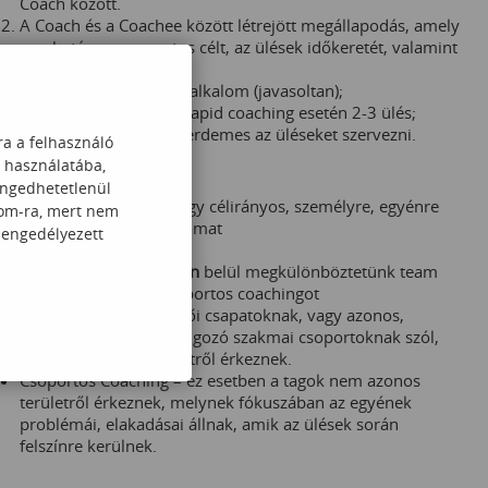
Coach között.
A Coach és a Coachee között létrejött megállapodás, amely
meghatározza a pontos célt, az ülések időkeretét, valamint
az elvárt eredményt.
Jelemzően 60-90 perc/alkalom (javasoltan);
jellemzően 5-10 ülés; rapid coaching esetén 2-3 ülés;
heti rendszerességgel érdemes az üléseket szervezni.
ra a felhasználó
Coaching Formák
k használatába,
Egyéni Coaching
engedhetetlenül
Az
egyéni Coaching
- Egy célirányos, személyre, egyénre
com-ra, mert nem
szabott fejlesztési folyamat
 engedélyezett
Csoportos Coaching
A
csoportos coachingon
belül megkülönböztetünk team
coachingot, illetve csoportos coachingot
Team Coaching - vezetői csapatoknak, vagy azonos,
aktuális problémán dolgozó szakmai csoportoknak szól,
ahol a tagok egy területről érkeznek.
Csoportos Coaching – ez esetben a tagok nem azonos
területről érkeznek, melynek fókuszában az egyének
problémái, elakadásai állnak, amik az ülések során
felszínre kerülnek.