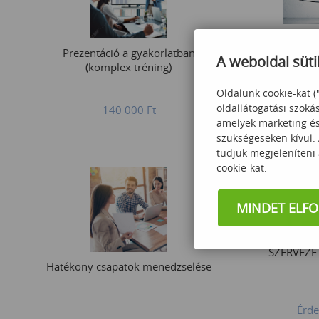
Reziliencia -
Prezentáció a gyakorlatban
állóképess
A weboldal süti
(komplex tréning)
Oldalunk cookie-kat (
60
oldallátogatási szoká
140 000
Ft
amelyek marketing és 
szükségeseken kívül.
tudjuk megjeleníteni
cookie-kat.
MINDET ELF
SZERVEZE
Hatékony csapatok menedzselése
Érde