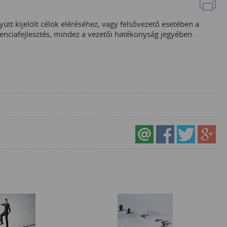
yütt kijelölt célok eléréséhez, vagy felsővezető esetében a
etenciafejlesztés, mindez a vezetői hatékonyság jegyében.