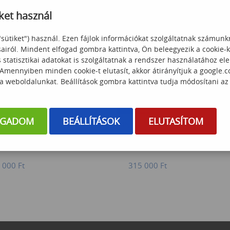
 000
Ft
90 000
Ft
ket használ
"sütiket") használ. Ezen fájlok információkat szolgáltatnak számunk
sairól. Mindent elfogad gombra kattintva, Ön beleegyezik a cookie-
statisztikai adatokat is szolgáltatnak a rendszer használatához el
 Amennyiben minden cookie-t elutasít, akkor átirányítjuk a google.
 a weboldalunkat. Beállítások gombra kattintva tudja módosítani az
OGADOM
BEÁLLÍTÁSOK
ELUTASÍTOM
ss Basic
Kezdő Python programozás
 000
Ft
315 000
Ft