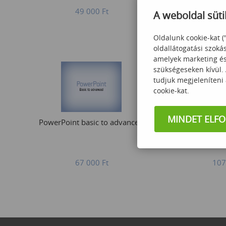
49 000
Ft
359
A weboldal süti
Oldalunk cookie-kat (
oldallátogatási szoká
amelyek marketing és 
szükségeseken kívül.
tudjuk megjeleníteni
cookie-kat.
MINDET ELF
PowerPoint basic to advanced
Acce
67 000
Ft
107