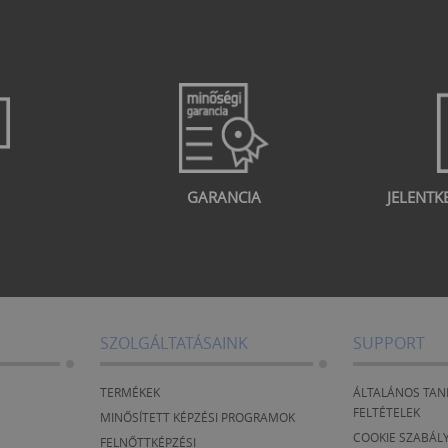
GARANCIA
JELENTK
SZOLGÁLTATÁSAINK
SUPPORT
TERMÉKEK
ÁLTALÁNOS TAN
FELTÉTELEK
MINŐSÍTETT KÉPZÉSI PROGRAMOK
COOKIE SZABÁL
FELNŐTTKÉPZÉSI