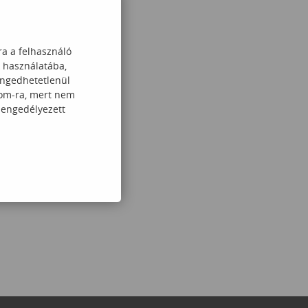
ra a felhasználó
k használatába,
engedhetetlenül
com-ra, mert nem
 engedélyezett