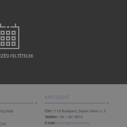
EZÉSI FELTÉTELEK
KAPCSOLAT
Cím:
1118 Budapest, Dayka Gábor u. 3.
FOLYAMI
Telefon:
+36 1 491 8974
E-mail:
training@szamalk.hu
YZAT