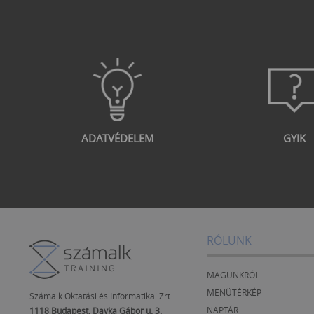
ADATVÉDELEM
GYIK
RÓLUNK
MAGUNKRÓL
MENÜTÉRKÉP
Számalk Oktatási és Informatikai Zrt.
NAPTÁR
1118 Budapest, Dayka Gábor u. 3.