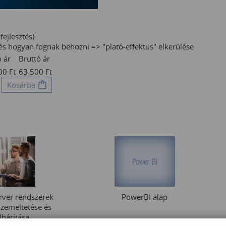
fejlesztés)
 és hogyan fognak behozni => "plató-effektus" elkerülése
 ár
Bruttó ár
000
Ft
63 500
Ft
Kosárba
ver rendszerek
PowerBI alap
üzemeltetése és
lhárítása