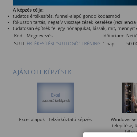
A képzés célja:
tudatos értékesítés, funnel-alapú gondolkodásmód
fókuszon tartás, negatív visszajelzések kezelése (reziliencia-
tudatosan építsék fel egy hónapjukat, lássák, mit, mennyit
Kód
Megnevezés
Időtartam:
Nettó
SUTT
ÉRTÉKESÍTÉSI "SUTTOGÓ" TRÉNING
1 nap
50 
AJÁNLOTT KÉPZÉSEK
Excel alapok - felzárkóztató képzés
Windows Ser
telepítése, 
hibae