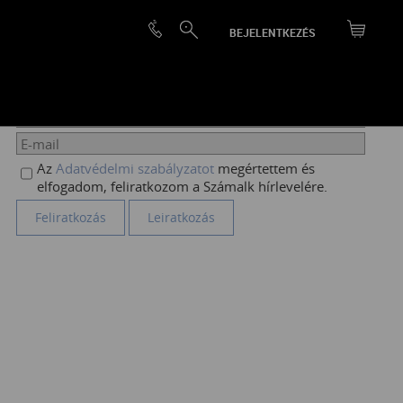
BEJELENTKEZÉS
HÍRLEVÉL FELIRATKOZÁS
Az
Adatvédelmi szabályzatot
megértettem és
elfogadom, feliratkozom a Számalk hírlevelére.