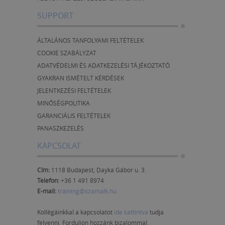
SUPPORT
ÁLTALÁNOS TANFOLYAMI FELTÉTELEK
COOKIE SZABÁLYZAT
ADATVÉDELMI ÉS ADATKEZELÉSI TÁJÉKOZTATÓ
GYAKRAN ISMÉTELT KÉRDÉSEK
JELENTKEZÉSI FELTÉTELEK
MINŐSÉGPOLITIKA
GARANCIÁLIS FELTÉTELEK
PANASZKEZELÉS
KAPCSOLAT
Cím:
1118 Budapest, Dayka Gábor u. 3.
Telefon:
+36 1 491 8974
E-mail:
training@szamalk.hu
Kollégáinkkal a kapcsolatot
ide kattintva
tudja
felvenni. Forduljon hozzánk bizalommal.