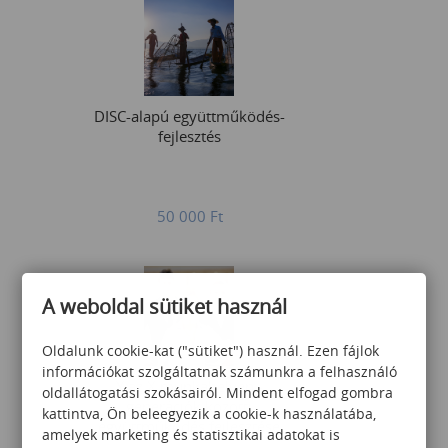
DISC-alapú együttműködés-
fejlesztés
50 000
Ft
A weboldal sütiket használ
Oldalunk cookie-kat ("sütiket") használ. Ezen fájlok
információkat szolgáltatnak számunkra a felhasználó
Y az X munkahelyen -
oldallátogatási szokásairól. Mindent elfogad gombra
generációk közötti
kattintva, Ön beleegyezik a cookie-k használatába,
együttműködés fejlesztése
amelyek marketing és statisztikai adatokat is