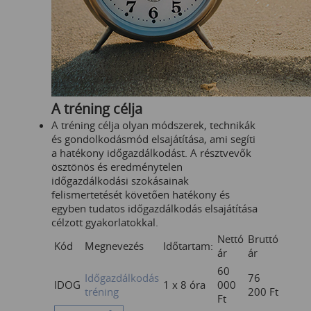
A tréning célja
A tréning célja olyan módszerek, technikák
és gondolkodásmód elsajátítása, ami segíti
a hatékony időgazdálkodást. A résztvevők
ösztönös és eredménytelen
időgazdálkodási szokásainak
felismertetését követően hatékony és
egyben tudatos időgazdálkodás elsajátítása
célzott gyakorlatokkal.
Nettó
Bruttó
Kód
Megnevezés
Időtartam:
ár
ár
60
Időgazdálkodás
76
IDOG
1 x 8 óra
000
tréning
200
Ft
Ft