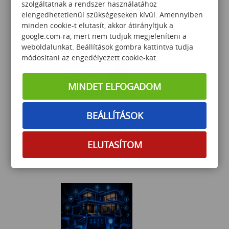
szolgáltatnak a rendszer használatához
elengedhetetlenül szükségeseken kívül. Amennyiben
Érdeklődjön
minden cookie-t elutasít, akkor átirányítjuk a
google.com-ra, mert nem tudjuk megjeleníteni a
weboldalunkat. Beállítások gombra kattintva tudja
módosítani az engedélyezett cookie-kat.
MINDET ELFOGADOM
Nyelvfüggetlen
BEÁLLÍTÁSOK
programozás–középhaladó
ELUTASÍTOM
145 000
Ft