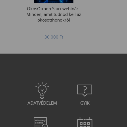
OkosOtthon Start webinár–
Minden, amit tudnod kell az
okosotthonokról
30 000
Ft
ADATVÉDELEM
GYIK