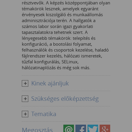
résztvevők. A képzés középpontjában olyan
témakörök lesznek, amelyek egyaránt
érvényesek kiszolgáló és munkaállomás
adminisztrációja terén. A hallgatók a
számos labor során igazi gyakorlati
tapasztalatokra tehetnek szert. A
lényegesebb témakörök: telepítés és
konfiguráció, a bootolási folyamat,
felhasználók és csoportok kezelése, haladó
fájlrendszer kezelés, hálózati ismeretek,
tűzfal konfigurálás, SELinux,
hálózatinaplózás és még sok más.
Kinek ajánljuk
Szükséges előképzettség
Tematika
Megosztás