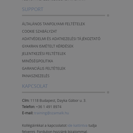
SUPPORT
ÁLTALÁNOS TANFOLYAMI FELTÉTELEK
COOKIE SZABÁLYZAT
ADATVÉDELMI ÉS ADATKEZELÉSI TÁJÉKOZTATÓ
GYAKRAN ISMÉTELT KÉRDÉSEK
JELENTKEZÉSI FELTÉTELEK
MINŐSÉGPOLITIKA
GARANCIÁLIS FELTÉTELEK
PANASZKEZELÉS
KAPCSOLAT
Cím:
1118 Budapest, Dayka Gábor u. 3.
Telefon:
+36 1 491 8974
E-mail:
training@szamalk.hu
Kollégáinkkal a kapcsolatot
ide kattintva
tudja
felvenni. Forduljon hozzánk bizalommal.