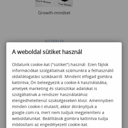
Growth-mindset
60 000
Ft
A weboldal sütiket használ
Oldalunk cookie-kat ("sütiket") használ. Ezen fájlok
információkat szolgáltatnak számunkra a felhasználó
oldallátogatási szokásairól. Mindent elfogad gombra
kattintva, Ön beleegyezik a cookie-k használatába,
amelyek marketing és statisztikai adatokat is
SKILL COACHING
szolgáltatnak a rendszer használatához
MUNKATÁRSAKNAK
elengedhetetlenül szükségeseken kívül. Amennyiben
minden cookie-t elutasít, akkor átirányítjuk a
google.com-ra, mert nem tudjuk megjeleníteni a
weboldalunkat. Beállítások gombra kattintva tudja
Érdeklődjön
módosítani az engedélyezett cookie-kat.