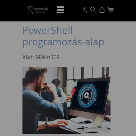
VISSZA
PowerShell
programozás-alap
Kód: MWinS09