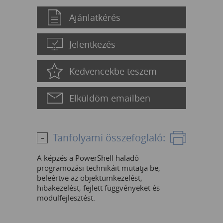
Ajánlatkérés
Jelentkezés
Kedvencekbe teszem
Elküldöm emailben
Tanfolyami összefoglaló:
A képzés a PowerShell haladó
programozási technikáit mutatja be,
beleértve az objektumkezelést,
hibakezelést, fejlett függvényeket és
modulfejlesztést.