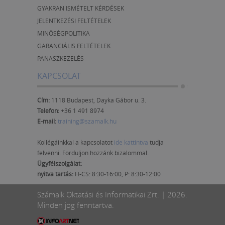
GYAKRAN ISMÉTELT KÉRDÉSEK
JELENTKEZÉSI FELTÉTELEK
MINŐSÉGPOLITIKA
GARANCIÁLIS FELTÉTELEK
PANASZKEZELÉS
KAPCSOLAT
Cím:
1118 Budapest, Dayka Gábor u. 3.
Telefon:
+36 1 491 8974
E-mail:
training@szamalk.hu
Kollégáinkkal a kapcsolatot
ide kattintva
tudja
felvenni. Forduljon hozzánk bizalommal.
Ügyfélszolgálat:
nyitva tartás:
H-CS: 8:30-16:00, P: 8:30-12:00
Számalk Oktatási és Informatikai Zrt. | 2026.
Minden jog fenntartva.