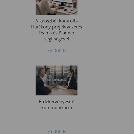
A káoszból kontroll -
Hatékony projektvezetés
Teams és Planner
segítségével
75 000
Ft
Érdekérvényesítő
kommunikáció
75 000
Ft