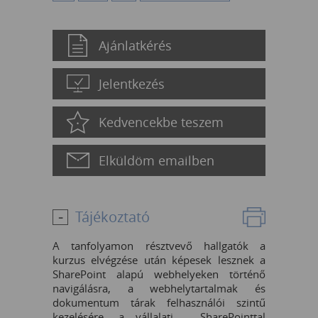
Ajánlatkérés
Jelentkezés
Kedvencekbe teszem
Elküldöm emailben
Tájékoztató
A tanfolyamon résztvevő hallgatók a
kurzus elvégzése után képesek lesznek a
SharePoint alapú webhelyeken történő
navigálásra, a webhelytartalmak és
dokumentum tárak felhasználói szintű
kezelésére, a vállalati - SharePointtal