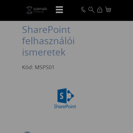
VISSZA
SharePoint
felhasználói
ismeretek
Kód: MSPS01