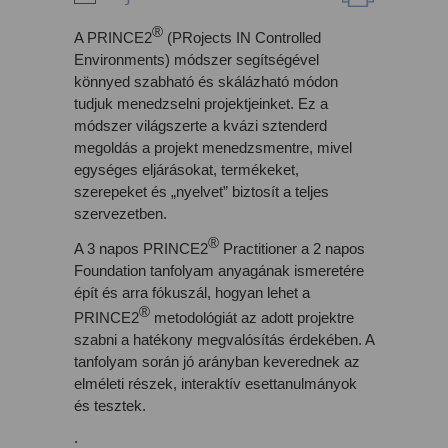
®
A PRINCE2
(PRojects IN Controlled
Environments) módszer segítségével
könnyed szabható és skálázható módon
tudjuk menedzselni projektjeinket. Ez a
módszer világszerte a kvázi sztenderd
megoldás a projekt menedzsmentre, mivel
egységes eljárásokat, termékeket,
szerepeket és „nyelvet” biztosít a teljes
szervezetben.
®
A 3 napos PRINCE2
Practitioner a 2 napos
Foundation tanfolyam anyagának ismeretére
épít és arra fókuszál, hogyan lehet a
®
PRINCE2
metodológiát az adott projektre
szabni a hatékony megvalósítás érdekében. A
tanfolyam során jó arányban keverednek az
elméleti részek, interaktív esettanulmányok
és tesztek.
.