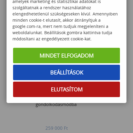
amelyek marketing és statisztikai adatokat is
szolgáltatnak a rendszer használatához
elengedhetetlenül szükségeseken kívül. Amennyiben
Agilis alapgondolatok
minden cookie-t elutasít, akkor átirányítjuk a
google.com-ra, mert nem tudjuk megjeleníteni a
weboldalunkat. Beállítások gombra kattintva tudja
módosítani az engedélyezett cookie-kat.
165 000
Ft
MINDET ELFOGADOM
BEÁLLÍTÁSOK
ELUTASÍTOM
Bevezetés az agilis
gondolkodásmódba
259 000
Ft