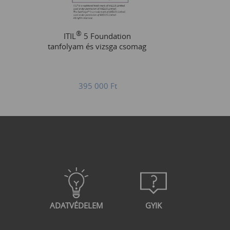
®
ITIL
5 Foundation
tanfolyam és vizsga csomag
395 000
Ft
ADATVÉDELEM
GYIK