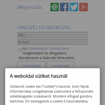
Megosztás
HÍRLEVÉL FELIRATKOZÁS
Az
Adatvédelmi szabályzatot
megértettem és elfogadom,
feliratkozom a Számalk hírlevelére.
A weboldal sütiket használ
AJÁNLOTT KÉPZÉSEK
Oldalunk cookie-kat ("sütiket") használ. Ezen fájlok
információkat szolgáltatnak számunkra a felhasználó
oldallátogatási szokásairól. Mindent elfogad gombra
kattintva, Ön beleegyezik a cookie-k használatába,