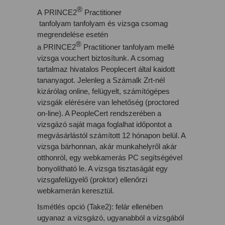
®
A
PRINCE2
Practitioner
tanfolyam
tanfolyam és vizsga csomag
megrendelése esetén
®
a
PRINCE2
Practitioner
tanfolyam mellé
vizsga vouchert biztosítunk. A csomag
tartalmaz hivatalos Peoplecert által kaidott
tananyagot. Jelenleg a Számalk Zrt-nél
kizárólag online, felügyelt, számítógépes
vizsgák elérésére van lehetőség (proctored
on-line). A PeopleCert rendszerében a
vizsgázó saját maga foglalhat időpontot a
megvásárlástól számított 12 hónapon belül. A
vizsga bárhonnan, akár munkahelyről akár
otthonról, egy webkamerás PC segítségével
bonyolítható le. A vizsga tisztaságát egy
vizsgafelügyelő (proktor) ellenőrzi
webkamerán keresztül.
Ismétlés opció (Take2): felár ellenében
ugyanaz a vizsgázó, ugyanabból a vizsgából