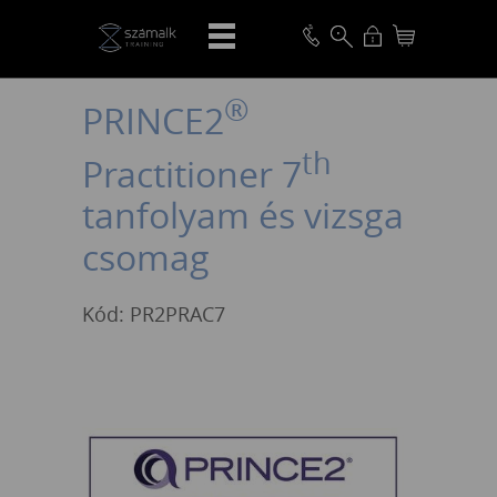
VISSZA
®
PRINCE2
th
Practitioner 7
tanfolyam és vizsga
csomag
Kód: PR2PRAC7