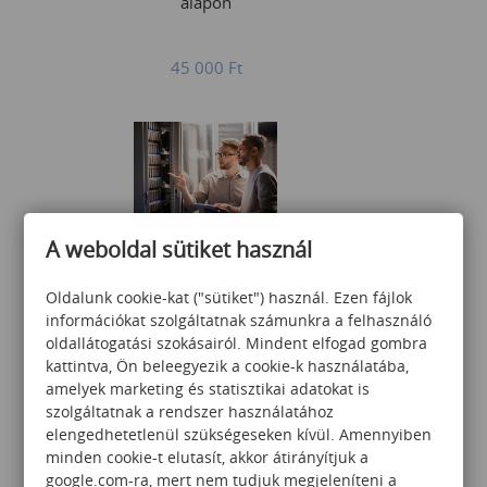
alapon
45 000
Ft
A weboldal sütiket használ
Windows Server alapú
hálózati, identitás és
virtualizációs szolgáltatások
Oldalunk cookie-kat ("sütiket") használ. Ezen fájlok
kialakítása, üzemeltetése és
információkat szolgáltatnak számunkra a felhasználó
hibaelhárítása
oldallátogatási szokásairól. Mindent elfogad gombra
359 000
Ft
kattintva, Ön beleegyezik a cookie-k használatába,
amelyek marketing és statisztikai adatokat is
szolgáltatnak a rendszer használatához
elengedhetetlenül szükségeseken kívül. Amennyiben
minden cookie-t elutasít, akkor átirányítjuk a
google.com-ra, mert nem tudjuk megjeleníteni a