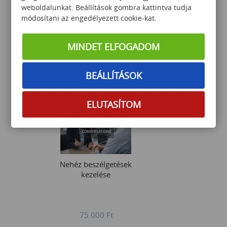
weboldalunkat. Beállítások gombra kattintva tudja
módosítani az engedélyezett cookie-kat.
Excel -Kimutatások alap
MINDET ELFOGADOM
BEÁLLÍTÁSOK
38 000
Ft
ELUTASÍTOM
Nehéz beszélgetések
kezelése
75 000
Ft