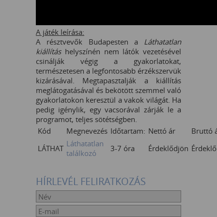
A játék leírása:
A résztvevők Budapesten a
Láthatatlan
kiállítás
helyszínén nem látók vezetésével
csinálják végig a gyakorlatokat,
természetesen a legfontosabb érzékszervük
kizárásával. Megtapasztalják a kiállítás
meglátogatásával és bekötött szemmel való
gyakorlatokon keresztül a vakok világát. Ha
pedig igénylik, egy vacsorával zárják le a
programot, teljes sötétségben.
Kód
Megnevezés
Időtartam:
Nettó ár
Bruttó 
Láthatatlan
LÁTHAT
3-7 óra
Érdeklődjön
Érdeklő
találkozó
HÍRLEVÉL FELIRATKOZÁS