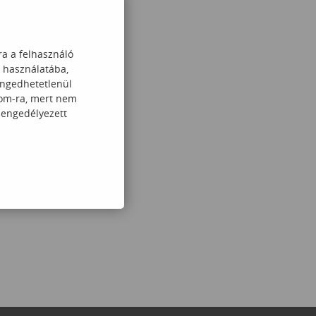
ra a felhasználó
k használatába,
engedhetetlenül
com-ra, mert nem
 engedélyezett