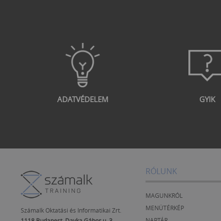
ADATVÉDELEM
GYIK
RÓLUNK
MAGUNKRÓL
MENÜTÉRKÉP
Számalk Oktatási és Informatikai Zrt.
NAPTÁR
1118 Budapest, Dayka Gábor u. 3.