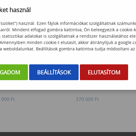
 000
Ft
193 000
Ft
ket használ
"sütiket") használ. Ezen fájlok információkat szolgáltatnak számunk
sairól. Mindent elfogad gombra kattintva, Ön beleegyezik a cookie-
statisztikai adatokat is szolgáltatnak a rendszer használatához el
 Amennyiben minden cookie-t elutasít, akkor átirányítjuk a google.
 a weboldalunkat. Beállítások gombra kattintva tudja módosítani az
OGADOM
BEÁLLÍTÁSOK
ELUTASÍTOM
L technikák és
Scrum Master a Gyakorlatban
malizálás Microsoft
rnyezetben
 000
Ft
370 000
Ft