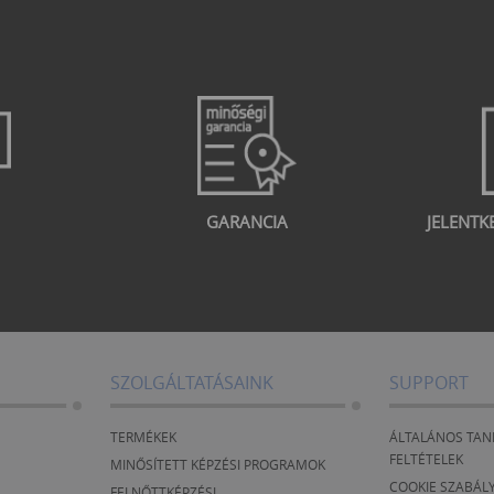
GARANCIA
JELENTK
SZOLGÁLTATÁSAINK
SUPPORT
TERMÉKEK
ÁLTALÁNOS TAN
FELTÉTELEK
MINŐSÍTETT KÉPZÉSI PROGRAMOK
COOKIE SZABÁL
FELNŐTTKÉPZÉSI