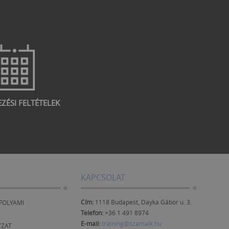
EZÉSI FELTÉTELEK
KAPCSOLAT
Cím:
1118 Budapest, Dayka Gábor u. 3.
FOLYAMI
Telefon:
+36 1 491 8974
E-mail:
training@szamalk.hu
YZAT