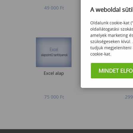
49 000
Ft
345
A weboldal süti
Oldalunk cookie-kat (
oldallátogatási szoká
amelyek marketing és 
szükségeseken kívül.
tudjuk megjeleníteni
cookie-kat.
MINDET ELF
Excel alap
Haladó T-SQ
lekérdezés opti
SQL kö
75 000
Ft
299