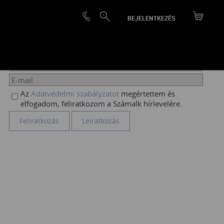
BEJELENTKEZÉS
HÍRLEVÉL FELIRATKOZÁS
Az
Adatvédelmi szabályzatot
megértettem és
elfogadom, feliratkozom a Számalk hírlevelére.