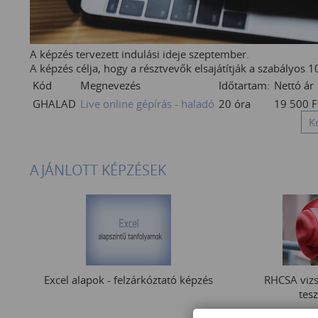
A képzés tervezett indulási ideje szeptember.
A képzés célja, hogy a résztvevők elsajátítják a szabályos 10
Kód
Megnevezés
Időtartam:
Nettó ár
GHALAD
Live online gépírás - haladó
20 óra
19 500
F
K
AJÁNLOTT KÉPZÉSEK
Excel alapok - felzárkóztató képzés
RHCSA vizs
tesz