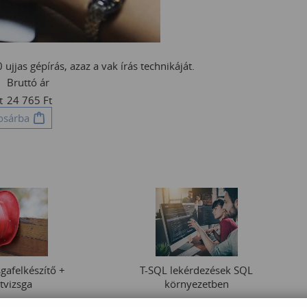
 ujjas gépírás, azaz a vak írás technikáját.
Bruttó ár
t
24 765
Ft
osárba
gafelkészítő +
T-SQL lekérdezések SQL
tvizsga
környezetben