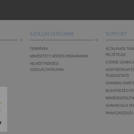
SZOLGÁLTATÁSAINK
SUPPORT
TERMÉKEK
ÁLTALÁNOS TAN
FELTÉTELEK
MINŐSÍTETT KÉPZÉSI PROGRAMOK
COOKIE SZABÁL
FELNŐTTKÉPZÉSI
SZOLGÁLTATÁSAINK
ADATVÉDELMI ÉS
TÁJÉKOZTATÓ
GYAKRAN ISMÉT
JELENTKEZÉSI F
MINŐSÉGPOLITI
GARANCIÁLIS FE
PANASZKEZELÉS