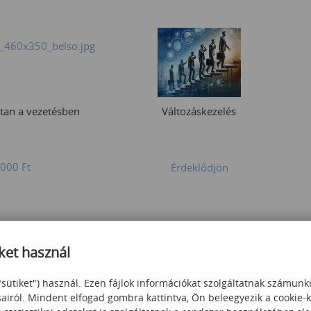
tan a vezetésben
Változáskezelés
 000
Ft
Érdeklődjön
ket használ
"sütiket") használ. Ezen fájlok információkat szolgáltatnak számunk
sairól. Mindent elfogad gombra kattintva, Ön beleegyezik a cookie-