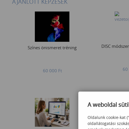
AJÁNLOTT KÉPZÉSEK
DISC módszer
Színes önismeret tréning
60
60 000
Ft
A weboldal süti
Oldalunk cookie-kat (
oldallátogatási szoká