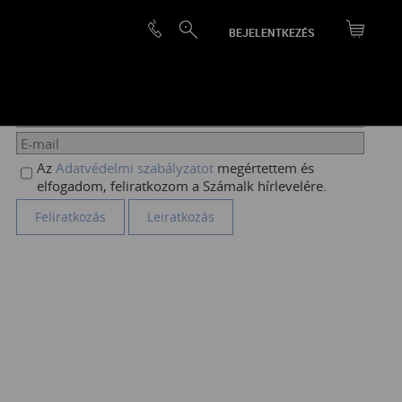
BEJELENTKEZÉS
HÍRLEVÉL FELIRATKOZÁS
Az
Adatvédelmi szabályzatot
megértettem és
elfogadom, feliratkozom a Számalk hírlevelére.