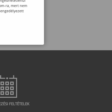
engedhetetlenül
com-ra, mert nem
 engedélyezett
EZÉSI FELTÉTELEK