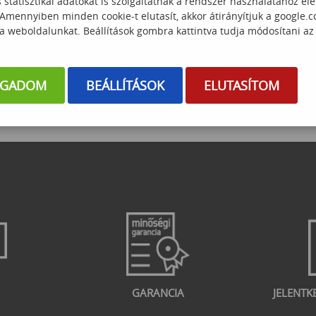
statisztikai adatokat is szolgáltatnak a rendszer használatához el
er BI: Elemzés és
Smart Green Office Systems-
 Amennyiben minden cookie-t elutasít, akkor átirányítjuk a google.
 Vizualizáció
Automatizáció,
 a weboldalunkat. Beállítások gombra kattintva tudja módosítani az
energiaoptimalizálás és workplace
analytics-webinár
 000
Ft
49 000
Ft
OGADOM
BEÁLLÍTÁSOK
ELUTASÍTOM
GARANCIA
JELENTK