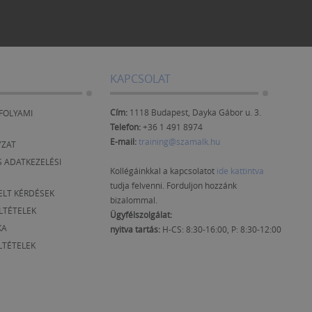
KAPCSOLAT
Cím:
1118 Budapest, Dayka Gábor u. 3.
FOLYAMI
Telefon:
+36 1 491 8974
E-mail:
training@szamalk.hu
YZAT
 ADATKEZELÉSI
Kollégáinkkal a kapcsolatot
ide kattintva
tudja felvenni. Forduljon hozzánk
ELT KÉRDÉSEK
bizalommal.
ELTÉTELEK
Ügyfélszolgálat:
KA
nyitva tartás:
H-CS: 8:30-16:00, P: 8:30-12:00
LTÉTELEK