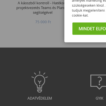
amelyek marketing és 
A káoszból kontroll - Hatékony
Microsoft Pow
szükségeseken kívül.
projektvezetés Teams és Planner
Interaktív
tudjuk megjeleníteni
segítségével
cookie-kat.
75 000
Ft
45
MINDET ELF
ADATVÉDELEM
GYIK