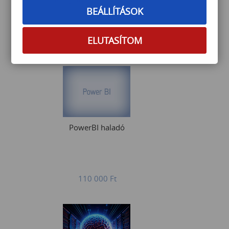
tanfolyam és vizsga csomag
BEÁLLÍTÁSOK
ELUTASÍTOM
554 500
Ft
PowerBI haladó
110 000
Ft