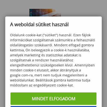
A weboldal sütiket használ
Oldalunk cookie-kat ("sütiket") használ. Ezen fájlok
Nyelvfüggetlen
információkat szolgáltatnak számunkra a felhasználó
programozás–alapok
oldallátogatási szokásairól. Mindent elfogad gombra
kattintva, Ön beleegyezik a cookie-k használatába,
amelyek marketing és statisztikai adatokat is
szolgáltatnak a rendszer használatához
125 000
Ft
elengedhetetlenül szükségeseken kívül. Amennyiben
minden cookie-t elutasít, akkor átirányítjuk a
google.com-ra, mert nem tudjuk megjeleníteni a
weboldalunkat. Beállítások gombra kattintva tudja
módosítani az engedélyezett cookie-kat.
MINDET ELFOGADOM
®
ITIL
Foundation 3 napos