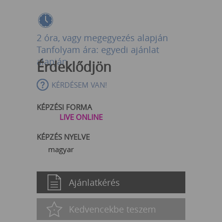
2 óra, vagy megegyezés alapján
Tanfolyam ára: egyedi ajánlat
alapján
Érdeklődjön
KÉRDÉSEM VAN!
KÉPZÉSI FORMA
LIVE ONLINE
KÉPZÉS NYELVE
magyar
Ajánlatkérés
Kedvencekbe teszem