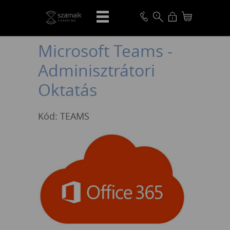
VISSZA
Microsoft Teams -
Adminisztrátori
Oktatás
Kód: TEAMS