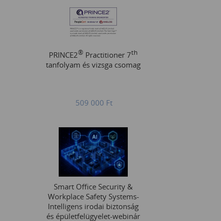
®
th
PRINCE2
Practitioner 7
tanfolyam és vizsga csomag
509 000
Ft
Smart Office Security &
Workplace Safety Systems-
Intelligens irodai biztonság
és épületfelügyelet-webinár