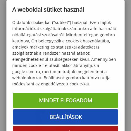
183 750
Ft
A weboldal sütiket használ
Oldalunk cookie-kat ("sütiket") használ. Ezen fájlok
információkat szolgáltatnak számunkra a felhasználó
oldallátogatási szokásairól. Mindent elfogad gombra
kattintva, Ön beleegyezik a cookie-k használatába,
amelyek marketing és statisztikai adatokat is
szolgáltatnak a rendszer használatához
Java programozási
elengedhetetlenül szükségeseken kívül. Amennyiben
alapismeretek
minden cookie-t elutasít, akkor átirányítjuk a
google.com-ra, mert nem tudjuk megjeleníteni a
weboldalunkat. Beállítások gombra kattintva tudja
módosítani az engedélyezett cookie-kat.
289 000
Ft
MINDET ELFOGADOM
BEÁLLÍTÁSOK