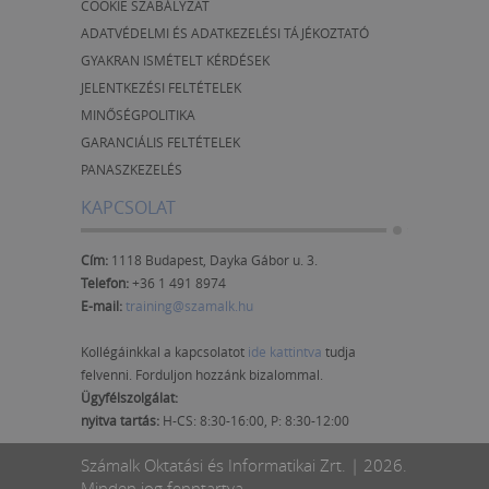
COOKIE SZABÁLYZAT
ADATVÉDELMI ÉS ADATKEZELÉSI TÁJÉKOZTATÓ
GYAKRAN ISMÉTELT KÉRDÉSEK
JELENTKEZÉSI FELTÉTELEK
MINŐSÉGPOLITIKA
GARANCIÁLIS FELTÉTELEK
PANASZKEZELÉS
KAPCSOLAT
Cím:
1118 Budapest, Dayka Gábor u. 3.
Telefon:
+36 1 491 8974
E-mail:
training@szamalk.hu
Kollégáinkkal a kapcsolatot
ide kattintva
tudja
felvenni. Forduljon hozzánk bizalommal.
Ügyfélszolgálat:
nyitva tartás:
H-CS: 8:30-16:00, P: 8:30-12:00
Számalk Oktatási és Informatikai Zrt. | 2026.
Minden jog fenntartva.