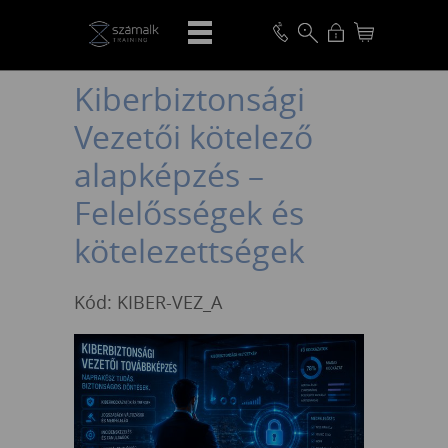
VISSZA
Kiberbiztonsági
Vezetői kötelező
alapképzés –
Felelősségek és
kötelezettségek
Kód: KIBER-VEZ_A