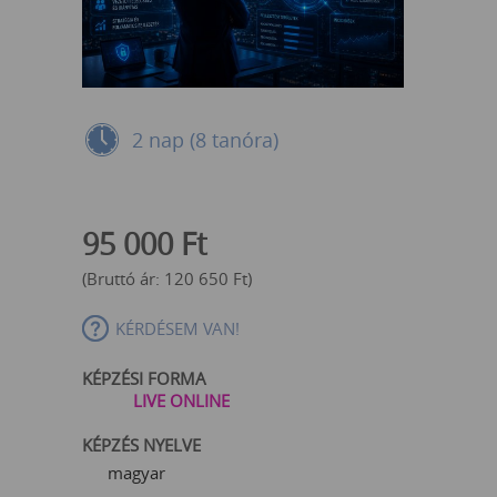
2 nap (8 tanóra)
95 000
Ft
(Bruttó ár:
120 650
Ft
)
KÉRDÉSEM VAN!
KÉPZÉSI FORMA
LIVE ONLINE
KÉPZÉS NYELVE
magyar