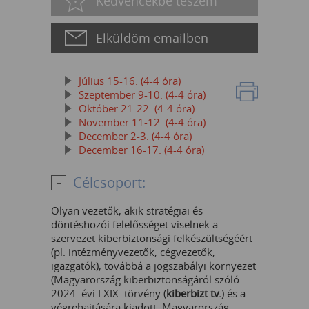
Kedvencekbe teszem
Elküldöm emailben
Július 15-16. (4-4 óra)
Szeptember 9-10. (4-4 óra)
Október 21-22. (4-4 óra)
November 11-12. (4-4 óra)
December 2-3. (4-4 óra)
December 16-17. (4-4 óra)
Célcsoport:
Olyan vezetők, akik stratégiai és
döntéshozói felelősséget viselnek a
szervezet kiberbiztonsági felkészültségéért
(pl. intézményvezetők, cégvezetők,
igazgatók), továbbá a jogszabályi környezet
(Magyarország kiberbiztonságáról szóló
2024. évi LXIX. törvény (
kiberbizt tv.
) és a
végrehajtására kiadott, Magyarország