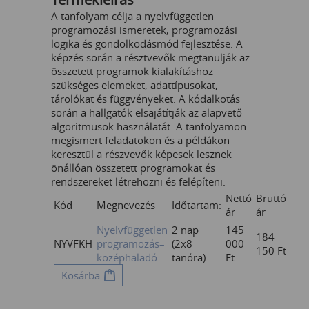
A tanfolyam célja a nyelvfüggetlen
programozási ismeretek, programozási
logika és gondolkodásmód fejlesztése. A
képzés során a résztvevők megtanulják az
összetett programok kialakításhoz
szükséges elemeket, adattípusokat,
tárolókat és függvényeket. A kódalkotás
során a hallgatók elsajátítják az alapvető
algoritmusok használatát. A tanfolyamon
megismert feladatokon és a példákon
keresztül a részvevők képesek lesznek
önállóan összetett programokat és
rendszereket létrehozni és felépíteni.
Nettó
Bruttó
Kód
Megnevezés
Időtartam:
ár
ár
Nyelvfüggetlen
2 nap
145
184
NYVFKH
programozás–
(2x8
000
150
Ft
középhaladó
tanóra)
Ft
Kosárba