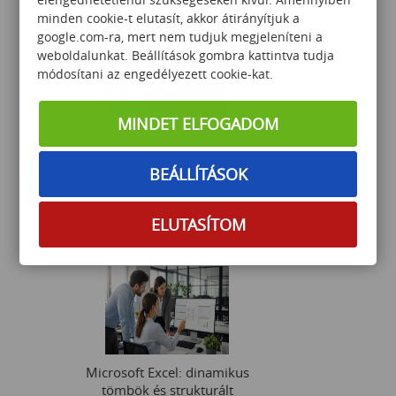
minden cookie-t elutasít, akkor átirányítjuk a
google.com-ra, mert nem tudjuk megjeleníteni a
weboldalunkat. Beállítások gombra kattintva tudja
módosítani az engedélyezett cookie-kat.
MINDET ELFOGADOM
Agilis alapgondolatok
BEÁLLÍTÁSOK
165 000
Ft
ELUTASÍTOM
Microsoft Excel: dinamikus
tömbök és strukturált