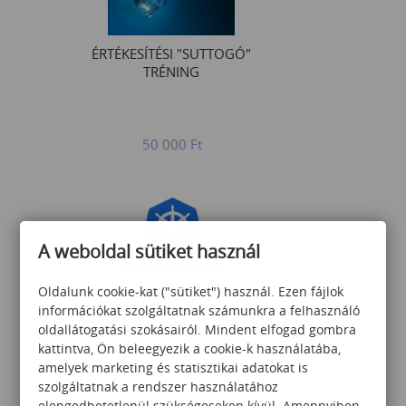
ÉRTÉKESÍTÉSI "SUTTOGÓ"
TRÉNING
50 000
Ft
A weboldal sütiket használ
Oldalunk cookie-kat ("sütiket") használ. Ezen fájlok
Kubernetes alapozó
információkat szolgáltatnak számunkra a felhasználó
oldallátogatási szokásairól. Mindent elfogad gombra
kattintva, Ön beleegyezik a cookie-k használatába,
amelyek marketing és statisztikai adatokat is
szolgáltatnak a rendszer használatához
281 925
Ft
elengedhetetlenül szükségeseken kívül. Amennyiben