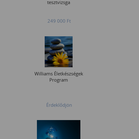
tesztvizsga
249 000
Ft
Williams Életkészségek
Program
Érdeklődjön