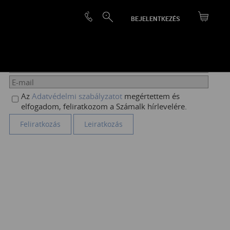
BEJELENTKEZÉS
HÍRLEVÉL FELIRATKOZÁS
Az
Adatvédelmi szabályzatot
megértettem és
elfogadom, feliratkozom a Számalk hírlevelére.