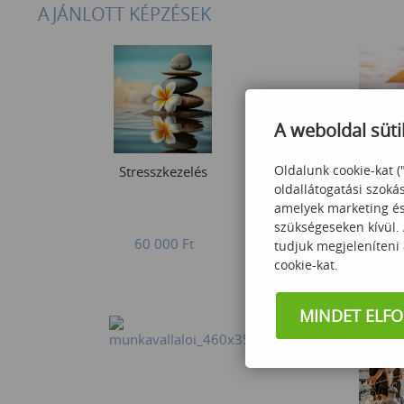
AJÁNLOTT KÉPZÉSEK
A weboldal süti
Work-life b
Oldalunk cookie-kat (
Stresszkezelés
oldallátogatási szoká
amelyek marketing és 
60
szükségeseken kívül.
60 000
Ft
tudjuk megjeleníteni
cookie-kat.
MINDET ELF