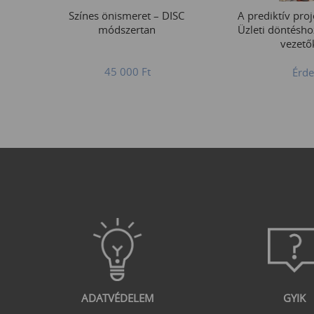
Színes önismeret – DISC
A prediktív proj
módszertan
Üzleti döntésho
vezető
45 000
Ft
Érde
ADATVÉDELEM
GYIK