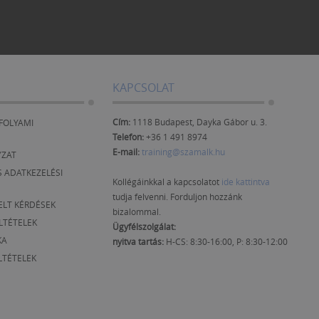
KAPCSOLAT
Cím:
1118 Budapest, Dayka Gábor u. 3.
FOLYAMI
Telefon:
+36 1 491 8974
E-mail:
training@szamalk.hu
YZAT
 ADATKEZELÉSI
Kollégáinkkal a kapcsolatot
ide kattintva
tudja felvenni. Forduljon hozzánk
ELT KÉRDÉSEK
bizalommal.
ELTÉTELEK
Ügyfélszolgálat:
KA
nyitva tartás:
H-CS: 8:30-16:00, P: 8:30-12:00
LTÉTELEK