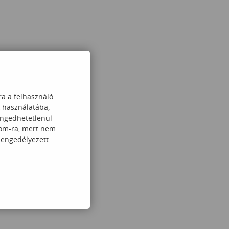
ra a felhasználó
k használatába,
engedhetetlenül
com-ra, mert nem
 engedélyezett