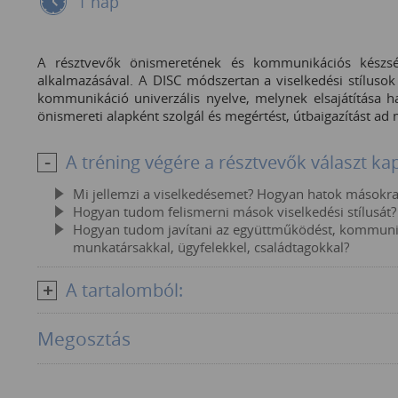
1 nap
A résztvevők önismeretének és kommunikációs készsége
alkalmazásával. A DISC módszertan a viselkedési stílusok
kommunikáció univerzális nyelve, melynek elsajátítása 
önismereti alapként szolgál és megértést, útbaigazítást ad
A tréning végére a résztvevők választ ka
Mi jellemzi a viselkedésemet? Hogyan hatok másokra
Hogyan tudom felismerni mások viselkedési stílusát?
Hogyan tudom javítani az együttműködést, kommuniká
munkatársakkal, ügyfelekkel, családtagokkal?
A tartalomból:
Megosztás