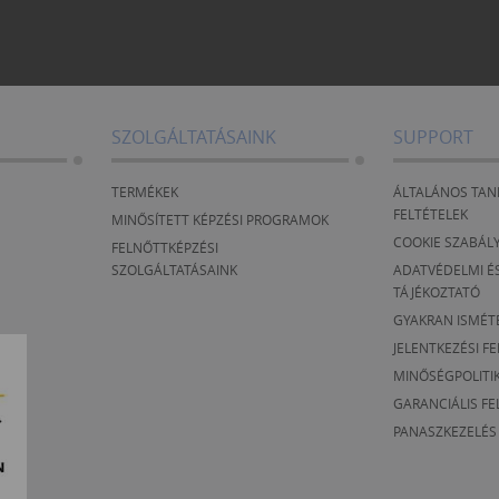
SZOLGÁLTATÁSAINK
SUPPORT
TERMÉKEK
ÁLTALÁNOS TAN
FELTÉTELEK
MINŐSÍTETT KÉPZÉSI PROGRAMOK
COOKIE SZABÁL
FELNŐTTKÉPZÉSI
SZOLGÁLTATÁSAINK
ADATVÉDELMI ÉS
TÁJÉKOZTATÓ
GYAKRAN ISMÉT
JELENTKEZÉSI F
MINŐSÉGPOLITI
GARANCIÁLIS FE
PANASZKEZELÉS