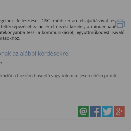
inek fejlesztése DISC módszertan elsajátításával és
 feltérképezéséhez ad értelmezési keretet, a mindennapi
hatékonyabbá teszi a kommunikációt, együttműködést. Kiváló
 másokhoz.
pnak az alábbi kérdésekre:
?
ciót a hozzám hasonló vagy tőlem teljesen eltérő profilú