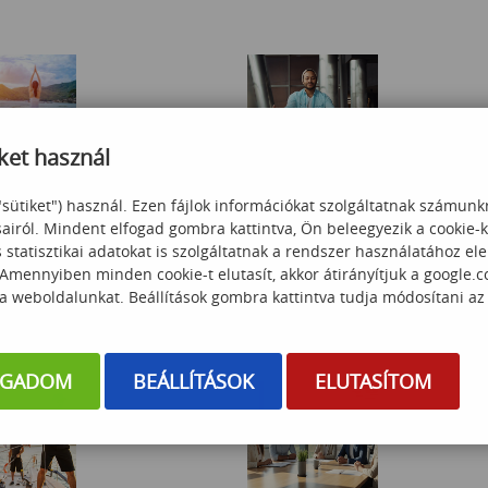
ket használ
alance tréning
Stresszkezelés rezilienciával
"sütiket") használ. Ezen fájlok információkat szolgáltatnak számunk
sairól. Mindent elfogad gombra kattintva, Ön beleegyezik a cookie-
statisztikai adatokat is szolgáltatnak a rendszer használatához el
 000
Ft
60 000
Ft
 Amennyiben minden cookie-t elutasít, akkor átirányítjuk a google.
 a weboldalunkat. Beállítások gombra kattintva tudja módosítani az
OGADOM
BEÁLLÍTÁSOK
ELUTASÍTOM