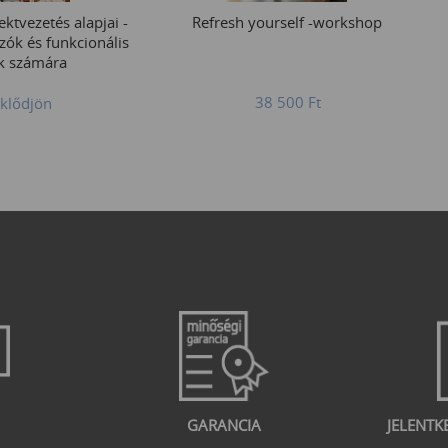
ektvezetés alapjai -
Refresh yourself -workshop
zók és funkcionális
k számára
38 500
Ft
klődjön
GARANCIA
JELENTK