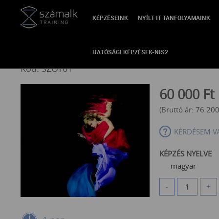
KÉPZÉSEINK
NYÍLT IT TANFOLYAMAINK
VISSZA
Színes önismeret tréning
HATÓSÁGI KÉPZÉSEK-NIS2
Kód: SZOT01
60 000
Ft
(Bruttó ár:
76 20
KÉRDÉSEM V
KÉPZÉS NYELVE
magyar
-
+