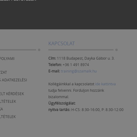
KAPCSOLAT
Cím:
1118 Budapest, Dayka Gábor u. 3.
FOLYAMI
Telefon:
+36 1 491 8974
E-mail:
training@szamalk.hu
YZAT
 ADATKEZELÉSI
Kollégáinkkal a kapcsolatot
ide kattintva
tudja felvenni. Forduljon hozzánk
ELT KÉRDÉSEK
bizalommal.
ELTÉTELEK
Ügyfélszolgálat:
KA
nyitva tartás:
H-CS: 8:30-16:00, P: 8:30-12:00
LTÉTELEK