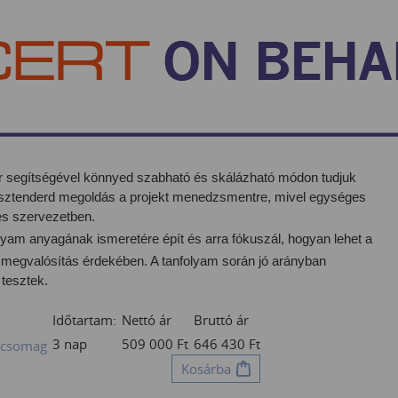
 segítségével könnyed szabható és skálázható módon tudjuk
i sztenderd megoldás a projekt menedzsmentre, mivel egységes
jes szervezetben.
lyam anyagának ismeretére épít és arra fókuszál, hogyan lehet a
y megvalósítás érdekében. A tanfolyam során jó arányban
 tesztek.
Időtartam:
Nettó ár
Bruttó ár
3 nap
509 000
Ft
646 430
Ft
a csomag
Kosárba