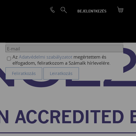
BEJELENTKEZÉS
HÍRLEVÉL FELIRATKOZÁS
Az
Adatvédelmi szabályzatot
megértettem és
elfogadom, feliratkozom a Számalk hírlevelére.