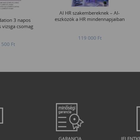
AI HR szakembereknek – AI-
eszközök a HR mindennapjaiban
ation 3 napos
s vizsga csomag
119 000
Ft
 500
Ft
GARANCIA
JELENTK