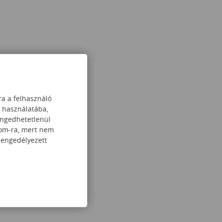
ra a felhasználó
k használatába,
engedhetetlenül
com-ra, mert nem
 engedélyezett