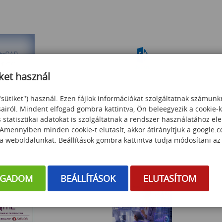
ket használ
 alapképzés
SharePoint testreszabása
"sütiket") használ. Ezen fájlok információkat szolgáltatnak számunk
sairól. Mindent elfogad gombra kattintva, Ön beleegyezik a cookie-
statisztikai adatokat is szolgáltatnak a rendszer használatához el
 Amennyiben minden cookie-t elutasít, akkor átirányítjuk a google.
 000
Ft
195 000
Ft
 a weboldalunkat. Beállítások gombra kattintva tudja módosítani az
OGADOM
BEÁLLÍTÁSOK
ELUTASÍTOM