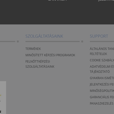
SZOLGÁLTATÁSAINK
SUPPORT
TERMÉKEK
ÁLTALÁNOS TAN
FELTÉTELEK
MINŐSÍTETT KÉPZÉSI PROGRAMOK
COOKIE SZABÁL
FELNŐTTKÉPZÉSI
SZOLGÁLTATÁSAINK
ADATVÉDELMI ÉS
TÁJÉKOZTATÓ
GYAKRAN ISMÉT
JELENTKEZÉSI F
MINŐSÉGPOLITI
GARANCIÁLIS FE
PANASZKEZELÉS