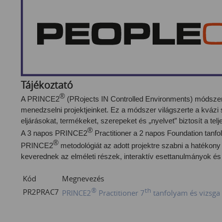
Tájékoztató
®
A PRINCE2
(PRojects IN Controlled Environments) módszer
menedzselni projektjeinket. Ez a módszer világszerte a kváz
eljárásokat, termékeket, szerepeket és „nyelvet” biztosít a tel
®
A 3 napos PRINCE2
Practitioner a 2 napos Foundation tanfo
®
PRINCE2
metodológiát az adott projektre szabni a hatékon
keverednek az elméleti részek, interaktív esettanulmányok és
Kód
Megnevezés
®
th
PR2PRAC7
PRINCE2
Practitioner 7
tanfolyam és vizsg