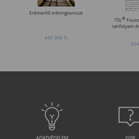
Erőmerítő tréningsorozat
®
ITIL
Found
tanfolyam é
445 000
Ft
554
ADATVÉDELEM
GYIK