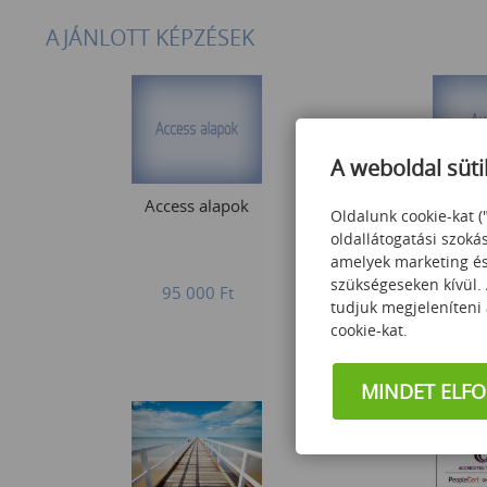
AJÁNLOTT KÉPZÉSEK
A weboldal süti
Access alapok
AutoCAD
Oldalunk cookie-kat (
oldallátogatási szoká
amelyek marketing és 
szükségeseken kívül.
95 000
Ft
180
tudjuk megjeleníteni
cookie-kat.
MINDET ELF