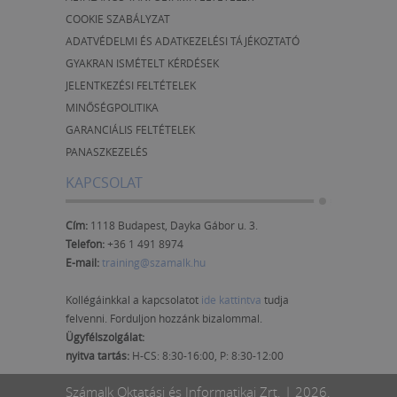
COOKIE SZABÁLYZAT
ADATVÉDELMI ÉS ADATKEZELÉSI TÁJÉKOZTATÓ
GYAKRAN ISMÉTELT KÉRDÉSEK
JELENTKEZÉSI FELTÉTELEK
MINŐSÉGPOLITIKA
GARANCIÁLIS FELTÉTELEK
PANASZKEZELÉS
KAPCSOLAT
Cím:
1118 Budapest, Dayka Gábor u. 3.
Telefon:
+36 1 491 8974
E-mail:
training@szamalk.hu
Kollégáinkkal a kapcsolatot
ide kattintva
tudja
felvenni. Forduljon hozzánk bizalommal.
Ügyfélszolgálat:
nyitva tartás:
H-CS: 8:30-16:00, P: 8:30-12:00
Számalk Oktatási és Informatikai Zrt. | 2026.