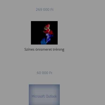
269 000
Ft
Színes önismeret tréning
60 000
Ft