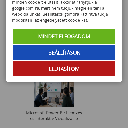
minden cookie-t elutasít, akkor átirányítjuk a
google.com-ra, mert nem tudjuk megjeleníteni a
weboldalunkat. Beállítások gombra kattintva tudja
módosítani az engedélyezett cookie-kat.
Üzemeltetési feladatok
MINDET ELFOGADOM
automatizálása PowerShellel
BEÁLLÍTÁSOK
250 000
Ft
ELUTASÍTOM
Microsoft Power BI: Elemzés
és Interaktív Vizualizáció