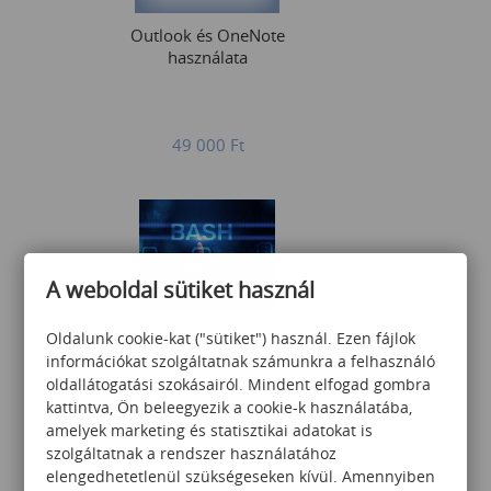
Outlook és OneNote
használata
49 000
Ft
A weboldal sütiket használ
Bash Script Programozás
Oldalunk cookie-kat ("sütiket") használ. Ezen fájlok
információkat szolgáltatnak számunkra a felhasználó
oldallátogatási szokásairól. Mindent elfogad gombra
kattintva, Ön beleegyezik a cookie-k használatába,
amelyek marketing és statisztikai adatokat is
145 300
Ft
szolgáltatnak a rendszer használatához
elengedhetetlenül szükségeseken kívül. Amennyiben