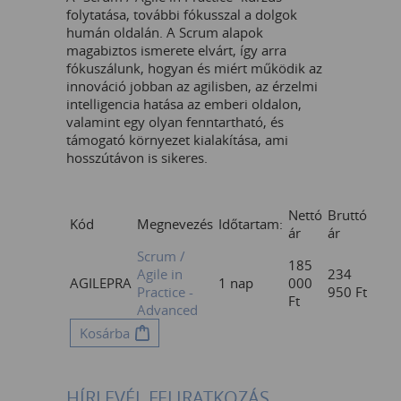
folytatása, további fókusszal a dolgok
humán oldalán. A Scrum alapok
magabiztos ismerete elvárt, így arra
fókuszálunk, hogyan és miért működik az
innováció jobban az agilisben, az érzelmi
intelligencia hatása az emberi oldalon,
valamint egy olyan fenntartható, és
támogató környezet kialakítása, ami
hosszútávon is sikeres.
Nettó
Bruttó
Kód
Megnevezés
Időtartam:
ár
ár
Scrum /
185
Agile in
234
AGILEPRA
1 nap
000
Practice -
950
Ft
Ft
Advanced
Kosárba
HÍRLEVÉL FELIRATKOZÁS