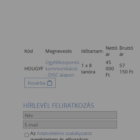
Nettó
Bruttó
Kód
Megnevezés
Időtartam:
ár
ár
Ügyfélközpontú
45
1 x 8
57
HOUGYF
kommunikáció
000
tanóra
150
Ft
- DISC alapon
Ft
Kosárba
HÍRLEVÉL FELIRATKOZÁS
Az
Adatvédelmi szabályzatot
megértettem és elfogadom,