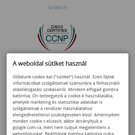
50 000
Ft
Implementing and
A weboldal sütiket használ
Operating Cisco Security
Core Technologies
Oldalunk cookie-kat ("sütiket") használ. Ezen fájlok
információkat szolgáltatnak számunkra a felhasználó
870 000
Ft
oldallátogatási szokásairól. Mindent elfogad gombra
kattintva, Ön beleegyezik a cookie-k használatába,
amelyek marketing és statisztikai adatokat is
szolgáltatnak a rendszer használatához
elengedhetetlenül szükségeseken kívül. Amennyiben
minden cookie-t elutasít, akkor átirányítjuk a
google.com-ra, mert nem tudjuk megjeleníteni a
weboldalunkat. Beállítások gombra kattintva tudja