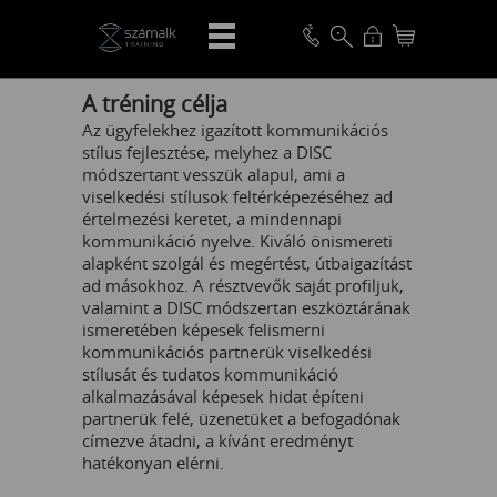
VISSZA
A tréning célja
Az ügyfelekhez igazított kommunikációs
stílus fejlesztése, melyhez a DISC
módszertant vesszük alapul, ami a
viselkedési stílusok feltérképezéséhez ad
értelmezési keretet, a mindennapi
kommunikáció nyelve. Kiváló önismereti
alapként szolgál és megértést, útbaigazítást
ad másokhoz. A résztvevők saját profiljuk,
valamint a DISC módszertan eszköztárának
ismeretében képesek felismerni
kommunikációs partnerük viselkedési
stílusát és tudatos kommunikáció
alkalmazásával képesek hidat építeni
partnerük felé, üzenetüket a befogadónak
címezve átadni, a kívánt eredményt
hatékonyan elérni.