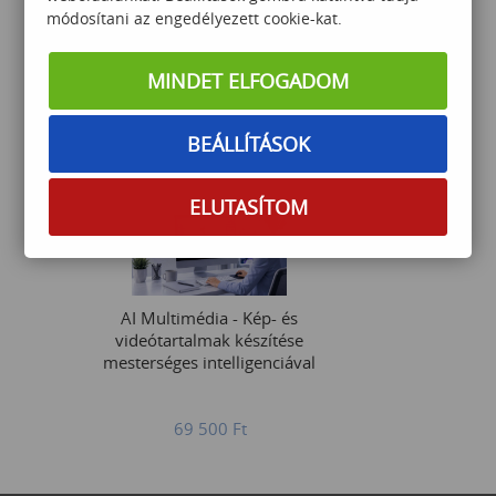
módosítani az engedélyezett cookie-kat.
Nyelvfüggetlen
programozás–középhaladó
MINDET ELFOGADOM
145 000
Ft
BEÁLLÍTÁSOK
ELUTASÍTOM
AI Multimédia - Kép- és
videótartalmak készítése
mesterséges intelligenciával
69 500
Ft