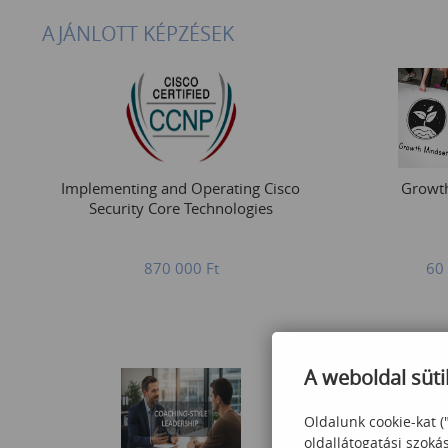
AJÁNLOTT KÉPZÉSEK
Implementing and Operating Cisco
Growt
Security Core Technologies
870 000
Ft
60
A weboldal süti
Oldalunk cookie-kat (
oldallátogatási szoká