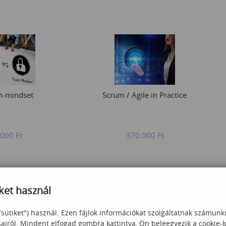
h-mindset
Scrum / Agile in Practice
 000
Ft
370 000
Ft
ket használ
"sütiket") használ. Ezen fájlok információkat szolgáltatnak számunk
sairól. Mindent elfogad gombra kattintva, Ön beleegyezik a cookie-