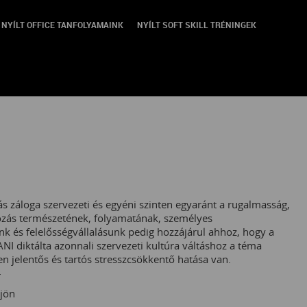
NYÍLT OFFICE TANFOLYAMAINK
NYÍLT SOFT SKILL TRÉNINGEK
s záloga szervezeti és egyéni szinten egyaránt a rugalmasság,
tozás természetének, folyamatának, személyes
nk és felelősségvállalásunk pedig hozzájárul ahhoz, hogy a
I diktálta azonnali szervezeti kultúra váltáshoz a téma
n jelentős és tartós stresszcsökkentő hatása van.
r
jön