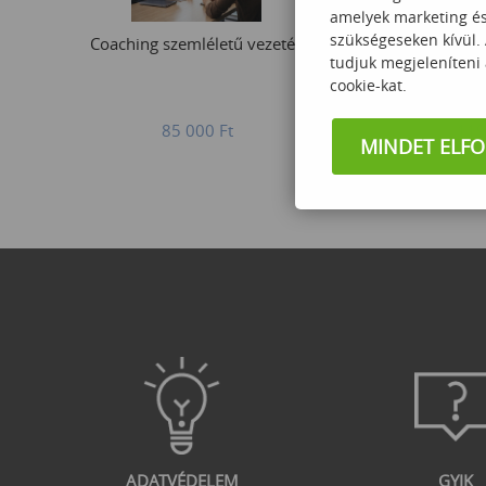
amelyek marketing és 
szükségeseken kívül.
Coaching szemléletű vezetés
CopilotStudi
tudjuk megjeleníteni
készítése é
cookie-kat.
85 000
Ft
119
MINDET ELF
ADATVÉDELEM
GYIK