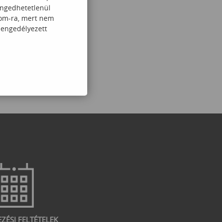
engedhetetlenül
com-ra, mert nem
 engedélyezett
EZÉSI FELTÉTELEK