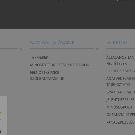
SZOLGÁLTATÁSAINK
SUPPORT
TERMÉKEK
ÁLTALÁNOS TAN
FELTÉTELEK
MINŐSÍTETT KÉPZÉSI PROGRAMOK
COOKIE SZABÁL
FELNŐTTKÉPZÉSI
SZOLGÁLTATÁSAINK
ADATVÉDELMI ÉS
TÁJÉKOZTATÓ
GYAKRAN ISMÉT
JELENTKEZÉSI F
MINŐSÉGPOLITI
GARANCIÁLIS FE
PANASZKEZELÉS