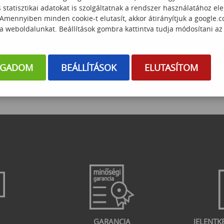
statisztikai adatokat is szolgáltatnak a rendszer használatához el
 Amennyiben minden cookie-t elutasít, akkor átirányítjuk a google.
o – AI ügynökök
AI megfelelőség HR-ben – AI Act és
 a weboldalunkat. Beállítások gombra kattintva tudja módosítani az
s automatizáció
magas kockázatú AI rendszerek
 000
Ft
149 000
Ft
OGADOM
BEÁLLÍTÁSOK
ELUTASÍTOM
GARANCIA
JELENTK