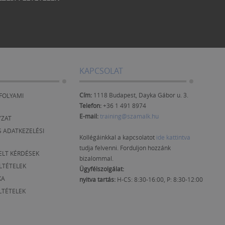
KAPCSOLAT
Cím:
1118 Budapest, Dayka Gábor u. 3.
FOLYAMI
Telefon:
+36 1 491 8974
E-mail:
training@szamalk.hu
YZAT
 ADATKEZELÉSI
Kollégáinkkal a kapcsolatot
ide kattintva
tudja felvenni. Forduljon hozzánk
ELT KÉRDÉSEK
bizalommal.
ELTÉTELEK
Ügyfélszolgálat:
KA
nyitva tartás:
H-CS: 8:30-16:00, P: 8:30-12:00
LTÉTELEK