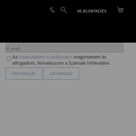
BEJELENTKEZÉS
HÍRLEVÉL FELIRATKOZÁS
Az
Adatvédelmi szabályzatot
megértettem és
elfogadom, feliratkozom a Számalk hírlevelére.