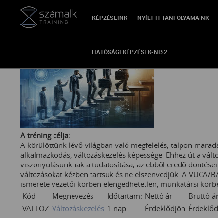
KÉPZÉSEINK
NYÍLT IT TANFOLYAMAINK
VISSZA
HATÓSÁGI KÉPZÉSEK-NIS2
A tréning célja:
A körülöttünk lévő világban való megfelelés, talpon maradá
alkalmazkodás, változáskezelés képessége. Ehhez út a vál
viszonyulásunknak a tudatosítása, az ebből eredő döntései
változásokat kézben tartsuk és ne elszenvedjük. A VUCA/BAN
ismerete vezetői körben elengedhetetlen, munkatársi körbe
Kód
Megnevezés
Időtartam:
Nettó ár
Bruttó á
VALTOZ
Változáskezelés
1 nap
Érdeklődjön
Érdeklőd