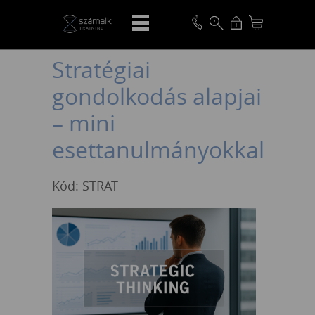
VISSZA
Stratégiai
gondolkodás alapjai
– mini
esettanulmányokkal
Kód: STRAT