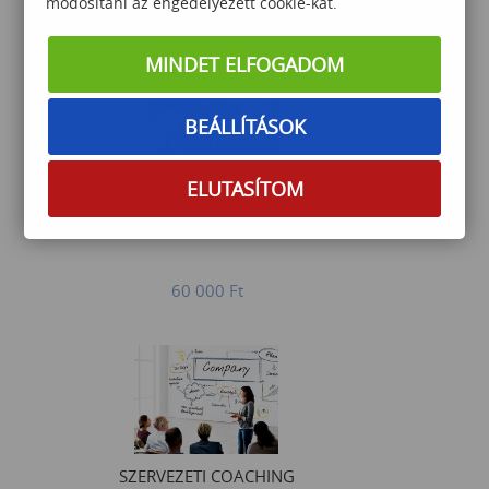
módosítani az engedélyezett cookie-kat.
MINDET ELFOGADOM
BEÁLLÍTÁSOK
People Skills for Project
ELUTASÍTOM
Success
60 000
Ft
SZERVEZETI COACHING