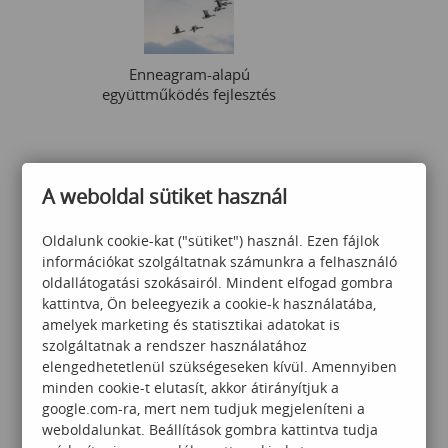
Enneagram-alapú
együttműködés fejlesztés
Érdeklődjön
A weboldal sütiket használ
Oldalunk cookie-kat ("sütiket") használ. Ezen fájlok
információkat szolgáltatnak számunkra a felhasználó
oldallátogatási szokásairól. Mindent elfogad gombra
kattintva, Ön beleegyezik a cookie-k használatába,
amelyek marketing és statisztikai adatokat is
Ügyfélközpontú
szolgáltatnak a rendszer használatához
kommunikáció
elengedhetetlenül szükségeseken kívül. Amennyiben
minden cookie-t elutasít, akkor átirányítjuk a
google.com-ra, mert nem tudjuk megjeleníteni a
weboldalunkat. Beállítások gombra kattintva tudja
60 000
Ft