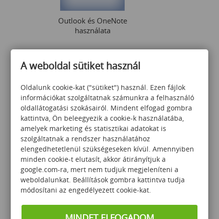
Outlook és OneNote
használata
A weboldal sütiket használ
49 000
Ft
Oldalunk cookie-kat ("sütiket") használ. Ezen fájlok
információkat szolgáltatnak számunkra a felhasználó
oldallátogatási szokásairól. Mindent elfogad gombra
kattintva, Ön beleegyezik a cookie-k használatába,
amelyek marketing és statisztikai adatokat is
szolgáltatnak a rendszer használatához
elengedhetetlenül szükségeseken kívül. Amennyiben
Office 365 felhasználóknak
minden cookie-t elutasít, akkor átirányítjuk a
google.com-ra, mert nem tudjuk megjeleníteni a
weboldalunkat. Beállítások gombra kattintva tudja
módosítani az engedélyezett cookie-kat.
149 000
Ft
MINDET ELFOGADOM