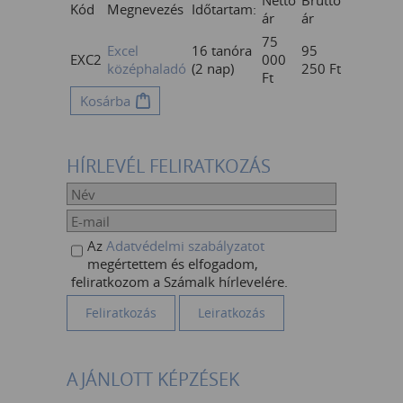
Nettó
Bruttó
Kód
Megnevezés
Időtartam:
ár
ár
75
Excel
16 tanóra
95
EXC2
000
középhaladó
(2 nap)
250
Ft
Ft
Kosárba
HÍRLEVÉL FELIRATKOZÁS
Az
Adatvédelmi szabályzatot
megértettem és elfogadom,
feliratkozom a Számalk hírlevelére.
AJÁNLOTT KÉPZÉSEK