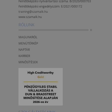
Felnőttképzési nyilvántartási száma: B/2020/000703
Felnőttképzési engedélyszám:
E/2021/000172
training@szamalk.hu
www.szamalk.hu
RÓLUNK
MAGUNKRÓL
MENÜTÉRKÉP
NAPTÁR
KARRIER
MINŐSÍTÉSEK