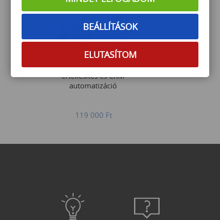
BEÁLLÍTÁSOK
ELUTASÍTOM
AI értékesítőknek – AI-alapú
értékesítés és CRM
automatizáció
119 000
Ft