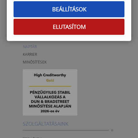
www.szamalk.hu
BEÁLLÍTÁSOK
RÓLUNK
ELUTASÍTOM
MAGUNKRÓL
MENÜTÉRKÉP
NAPTÁR
KARRIER
MINŐSÍTÉSEK
SZOLGÁLTATÁSAINK