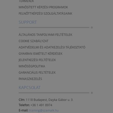
TERMÉKEK
MINŐSÍTETT KÉPZÉSI PROGRAMOK
FELNŐTTKÉPZÉSI SZOLGÁLTATÁSAINK
SUPPORT
ÁLTALÁNOS TANFOLYAMI FELTÉTELEK
COOKIE SZABÁLYZAT
ADATVÉDELMI ÉS ADATKEZELÉSI TÁJÉKOZTATÓ
GYAKRAN ISMÉTELT KÉRDÉSEK
JELENTKEZÉSI FELTÉTELEK
MINŐSÉGPOLITIKA
GARANCIÁLIS FELTÉTELEK
PANASZKEZELÉS
KAPCSOLAT
Cím:
1118 Budapest, Dayka Gábor u. 3.
Telefon:
+36 1 491 8974
E-mail:
training@szamalk.hu