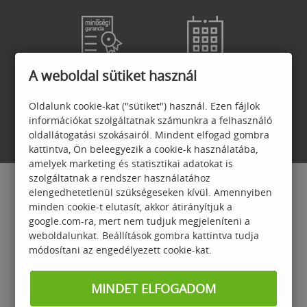
GARANCIA
JELENTKEZÉSI
A weboldal sütiket használ
FELTÉTELEK
Oldalunk cookie-kat ("sütiket") használ. Ezen fájlok
információkat szolgáltatnak számunkra a felhasználó
oldallátogatási szokásairól. Mindent elfogad gombra
kattintva, Ön beleegyezik a cookie-k használatába,
amelyek marketing és statisztikai adatokat is
szolgáltatnak a rendszer használatához
elengedhetetlenül szükségeseken kívül. Amennyiben
minden cookie-t elutasít, akkor átirányítjuk a
google.com-ra, mert nem tudjuk megjeleníteni a
weboldalunkat. Beállítások gombra kattintva tudja
módosítani az engedélyezett cookie-kat.
Számalk Oktatási és Informatikai Zrt.
1118 Budapest, Dayka Gábor u. 3.
Felnőttképzési nyilvántartási száma: B/2020/000703
MINDET ELFOGADOM
Felnőttképzési engedélyszám:
E/2021/000172
training@szamalk.hu