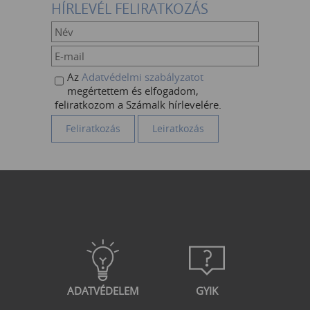
HÍRLEVÉL FELIRATKOZÁS
Az
Adatvédelmi szabályzatot
megértettem és elfogadom,
feliratkozom a Számalk hírlevelére.
ADATVÉDELEM
GYIK