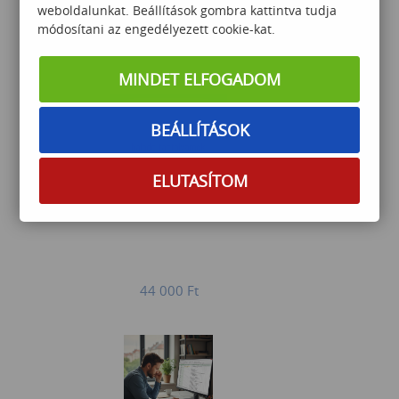
weboldalunkat. Beállítások gombra kattintva tudja
módosítani az engedélyezett cookie-kat.
120 000
Ft
MINDET ELFOGADOM
BEÁLLÍTÁSOK
ELUTASÍTOM
Excel középhaladó -1 napos
44 000
Ft