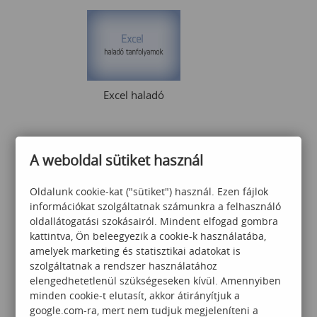
Excel haladó
A weboldal sütiket használ
80 000
Ft
Oldalunk cookie-kat ("sütiket") használ. Ezen fájlok
információkat szolgáltatnak számunkra a felhasználó
oldallátogatási szokásairól. Mindent elfogad gombra
kattintva, Ön beleegyezik a cookie-k használatába,
amelyek marketing és statisztikai adatokat is
szolgáltatnak a rendszer használatához
elengedhetetlenül szükségeseken kívül. Amennyiben
Komplex adatvizualizációs -
minden cookie-t elutasít, akkor átirányítjuk a
prezentációs tréning
google.com-ra, mert nem tudjuk megjeleníteni a