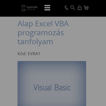
VISSZA
Alap Excel VBA
programozás
tanfolyam
Kód: EVBA1