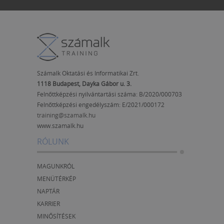
Számalk Oktatási és Informatikai Zrt.
1118 Budapest, Dayka Gábor u. 3.
Felnőttképzési nyilvántartási száma: B/2020/000703
Felnőttképzési engedélyszám:
E/2021/000172
training@szamalk.hu
www.szamalk.hu
RÓLUNK
MAGUNKRÓL
MENÜTÉRKÉP
NAPTÁR
KARRIER
MINŐSÍTÉSEK