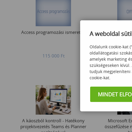
Access programozási ismeretek
Office 365 
A weboldal süti
Oldalunk cookie-kat (
oldallátogatási szoká
115 000
Ft
149
amelyek marketing és 
szükségeseken kívül.
tudjuk megjeleníteni
cookie-kat.
MINDET ELF
A káoszból kontroll - Hatékony
Microsoft Ex
projektvezetés Teams és Planner
összefűzése 