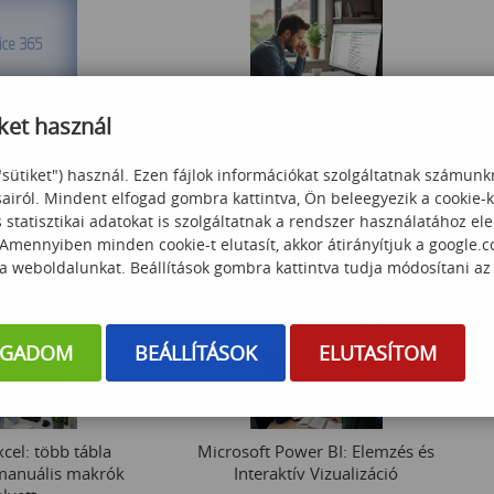
felhasználóknak
ket használ
Excel keresőfüggvények használata
"sütiket") használ. Ezen fájlok információkat szolgáltatnak számunk
sairól. Mindent elfogad gombra kattintva, Ön beleegyezik a cookie-
 000
Ft
statisztikai adatokat is szolgáltatnak a rendszer használatához el
38 000
Ft
 Amennyiben minden cookie-t elutasít, akkor átirányítjuk a google.
 a weboldalunkat. Beállítások gombra kattintva tudja módosítani az
OGADOM
BEÁLLÍTÁSOK
ELUTASÍTOM
cel: több tábla
Microsoft Power BI: Elemzés és
manuális makrók
Interaktív Vizualizáció