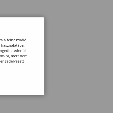
ra a felhasználó
k használatába,
engedhetetlenül
com-ra, mert nem
 engedélyezett