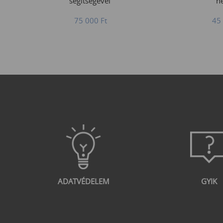
segítségével
he
75 000
Ft
45
ADATVÉDELEM
GYIK