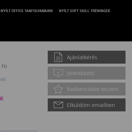
NYÍLT OFFICE TANFOLYAMAINK
NYÍLT SOFT SKILL TRÉNINGEK
cel VBA segítségével
Ajánlatkérés
0
Ft
)
Jelentkezés
AN!
Kedvencekbe teszem
NE
Elküldöm emailben