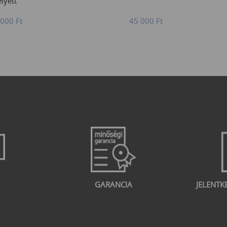
lyett
 000
Ft
45 000
Ft
GARANCIA
JELENTK