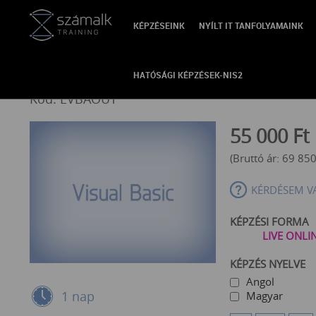
KÉPZÉSEINK
NYÍLT IT TANFOLYAMAINK
VISSZA
Outlook levelek kezelése Ex
HATÓSÁGI KÉPZÉSEK-NIS2
Kód: EVBAOUT
55 000
Ft
(Bruttó ár:
69 85
KÉRDÉSEM V
KÉPZÉSI FORMA
LIVE ONLI
KÉPZÉS NYELVE
Angol
1 nap
Magyar