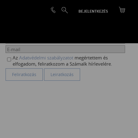
BEJELENTKEZÉS
HÍRLEVÉL FELIRATKOZÁS
Az
Adatvédelmi szabályzatot
megértettem és
elfogadom, feliratkozom a Számalk hírlevelére.