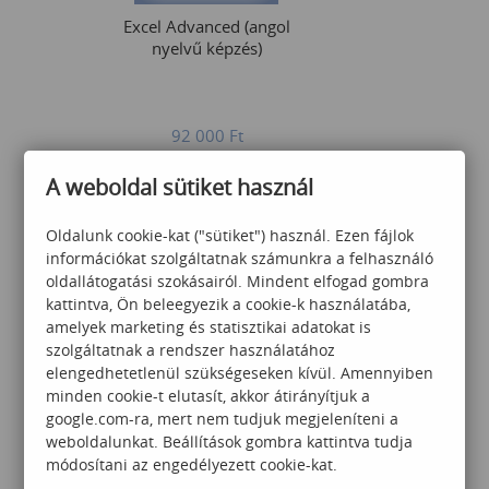
Excel Advanced (angol
nyelvű képzés)
92 000
Ft
A weboldal sütiket használ
Oldalunk cookie-kat ("sütiket") használ. Ezen fájlok
információkat szolgáltatnak számunkra a felhasználó
oldallátogatási szokásairól. Mindent elfogad gombra
kattintva, Ön beleegyezik a cookie-k használatába,
PowerBI alap
amelyek marketing és statisztikai adatokat is
szolgáltatnak a rendszer használatához
elengedhetetlenül szükségeseken kívül. Amennyiben
minden cookie-t elutasít, akkor átirányítjuk a
google.com-ra, mert nem tudjuk megjeleníteni a
90 000
Ft
weboldalunkat. Beállítások gombra kattintva tudja
módosítani az engedélyezett cookie-kat.