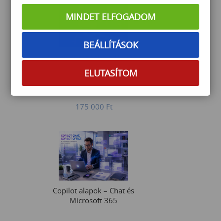
MINDET ELFOGADOM
BEÁLLÍTÁSOK
Power BI középhaladó– DAX
függvények és dinamikus
ELUTASÍTOM
riportok
175 000
Ft
Copilot alapok – Chat és
Microsoft 365