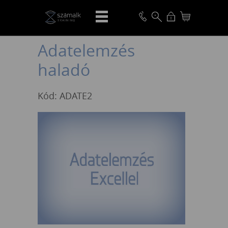
VISSZA
Adatelemzés
haladó
Kód: ADATE2