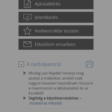
Ajánlatkérés
Jelentkezés
Kedvencekbe teszem
Elküldöm emailben
A tanfolyamról
Mindig van feljebb! Ismerje meg
azokat a trükköket, amiket csak
nagyon kevesen használnak! Hozza ki
a maximumot a táblázataiból és az
Excelből!
Segítség a képzéstervezéshez –
mutasd az iránytűt