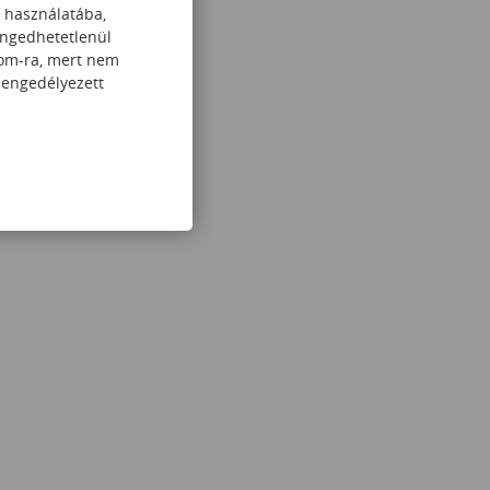
k használatába,
engedhetetlenül
com-ra, mert nem
 engedélyezett