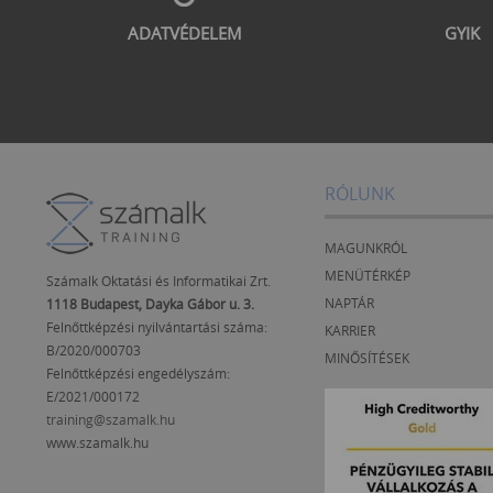
ADATVÉDELEM
GYIK
RÓLUNK
MAGUNKRÓL
MENÜTÉRKÉP
Számalk Oktatási és Informatikai Zrt.
NAPTÁR
1118 Budapest, Dayka Gábor u. 3.
Felnőttképzési nyilvántartási száma:
KARRIER
B/2020/000703
MINŐSÍTÉSEK
Felnőttképzési engedélyszám:
E/2021/000172
training@szamalk.hu
www.szamalk.hu