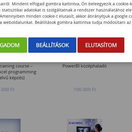
sairól. Mindent elfogad gombra kattintva, Ön beleegyezik a cookie-
statisztikai adatokat is szolgáltatnak a rendszer használatához el
 Amennyiben minden cookie-t elutasít, akkor átirányítjuk a google.
 a weboldalunkat. Beállítások gombra kattintva tudja módosítani az
OGADOM
BEÁLLÍTÁSOK
ELUTASÍTOM
raining course –
PowerBI középhaladó
Excel programming
elvű képzés)
 000
Ft
100 000
Ft