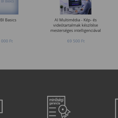
BI Basics
AI Multimédia - Kép- és
videótartalmak készítése
mesterséges intelligenciával
 000
Ft
69 500
Ft