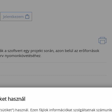
Jelentkezem
ák a szoftvert egy projekt során, azon belül az erőforrások
mterv nyomonkövetéséhez.
ket használ
"sütiket") használ. Ezen fájlok információkat szolgáltatnak számunk