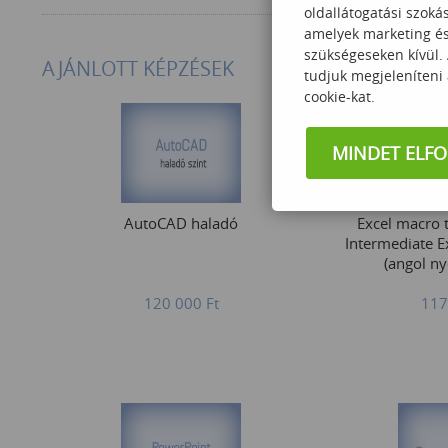
oldallátogatási szoká
amelyek marketing és 
szükségeseken kívül.
AJÁNLOTT KÉPZÉSEK
tudjuk megjeleníteni
cookie-kat.
MINDET ELF
AutoCAD haladó
Excel macro t
Intermediate 
(angol ny
120 000
Ft
117