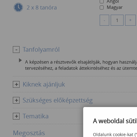
Angol
2 x 8 tanóra
Magyar
-
+
Tanfolyamról
A képzésen a résztvevők elsajátítják, hogyan használj
tervezéséhez, a feladatok áttekintéséhez és az üte
Kiknek ajánljuk
Szükséges előképzettség
Tematika
A weboldal süti
Megosztás
Oldalunk cookie-kat (