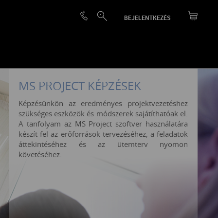
BEJELENTKEZÉS
MS PROJECT KÉPZÉSEK
Képzésünkön az eredményes projektvezetéshez
szükséges eszközök és módszerek sajátíthatóak el.
A tanfolyam az MS Project szoftver használatára
készít fel az erőforrások tervezéséhez, a feladatok
áttekintéséhez és az ütemterv nyomon
követéséhez.