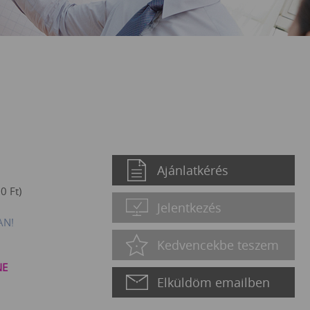
Ajánlatkérés
50
Ft
)
Jelentkezés
AN!
Kedvencekbe teszem
NE
Elküldöm emailben