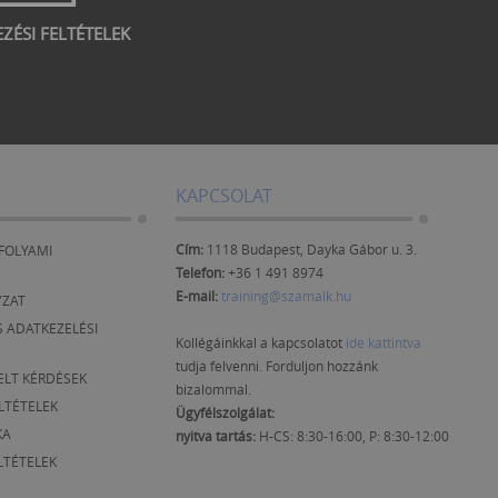
EZÉSI FELTÉTELEK
KAPCSOLAT
Cím:
1118 Budapest, Dayka Gábor u. 3.
FOLYAMI
Telefon:
+36 1 491 8974
E-mail:
training@szamalk.hu
YZAT
 ADATKEZELÉSI
Kollégáinkkal a kapcsolatot
ide kattintva
tudja felvenni. Forduljon hozzánk
ELT KÉRDÉSEK
bizalommal.
ELTÉTELEK
Ügyfélszolgálat:
KA
nyitva tartás:
H-CS: 8:30-16:00, P: 8:30-12:00
LTÉTELEK