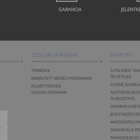
GARANCIA
JELENTK
SZOLGÁLTATÁSAINK
SUPPORT
TERMÉKEK
ÁLTALÁNOS TAN
FELTÉTELEK
MINŐSÍTETT KÉPZÉSI PROGRAMOK
COOKIE SZABÁL
FELNŐTTKÉPZÉSI
SZOLGÁLTATÁSAINK
ADATVÉDELMI ÉS
TÁJÉKOZTATÓ
GYAKRAN ISMÉT
JELENTKEZÉSI F
MINŐSÉGPOLITI
GARANCIÁLIS FE
PANASZKEZELÉS