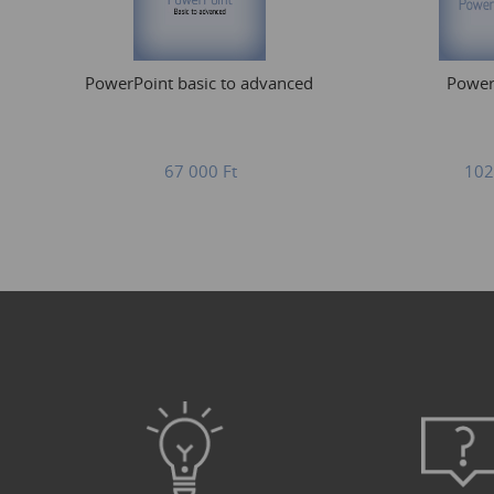
PowerPoint basic to advanced
Power
67 000
Ft
102