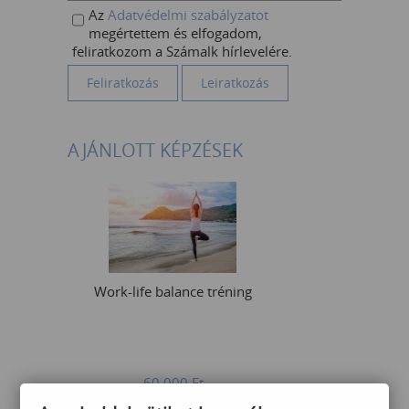
Az
Adatvédelmi szabályzatot
megértettem és elfogadom,
feliratkozom a Számalk hírlevelére.
AJÁNLOTT KÉPZÉSEK
Work-life balance tréning
60 000
Ft