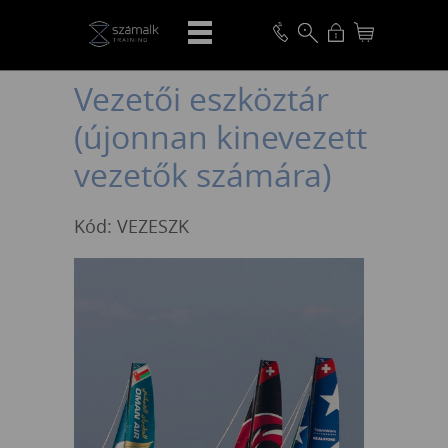
VISSZA
Vezetői eszköztár
(újonnan kinevezett
vezetők számára)
Kód: VEZESZK