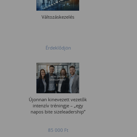
Változáskezelés
Érdeklődjön
Újonnan kinevezett vezetők
intenzív tréningje – „egy
napos bite sizeleadership”
85 000
Ft