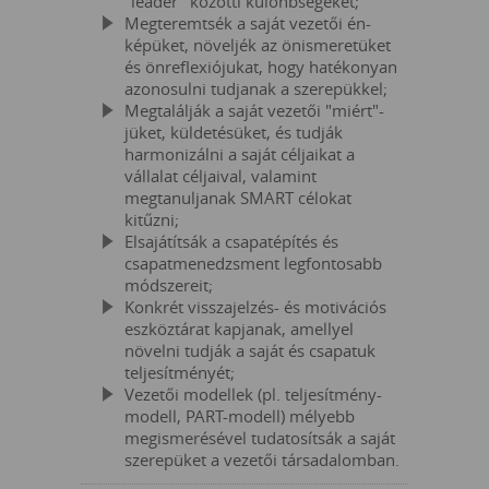
"leader" közötti különbségeket;
Megteremtsék a saját vezetői én-
képüket, növeljék az önismeretüket
és önreflexiójukat, hogy hatékonyan
azonosulni tudjanak a szerepükkel;
Megtalálják a saját vezetői "miért"-
jüket, küldetésüket, és tudják
harmonizálni a saját céljaikat a
vállalat céljaival, valamint
megtanuljanak SMART célokat
kitűzni;
Elsajátítsák a csapatépítés és
csapatmenedzsment legfontosabb
módszereit;
Konkrét visszajelzés- és motivációs
eszköztárat kapjanak, amellyel
növelni tudják a saját és csapatuk
teljesítményét;
Vezetői modellek (pl. teljesítmény-
modell, PART-modell) mélyebb
megismerésével tudatosítsák a saját
szerepüket a vezetői társadalomban.