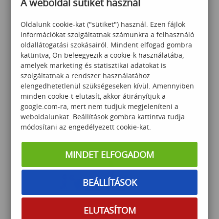
A weboldal sütiket használ
Oldalunk cookie-kat ("sütiket") használ. Ezen fájlok
információkat szolgáltatnak számunkra a felhasználó
oldallátogatási szokásairól. Mindent elfogad gombra
kattintva, Ön beleegyezik a cookie-k használatába,
amelyek marketing és statisztikai adatokat is
TA a munkahelyen –
szolgáltatnak a rendszer használatához
felelősségvállalás és
elengedhetetlenül szükségeseken kívül. Amennyiben
önállóság erősítése a
minden cookie-t elutasít, akkor átirányítjuk a
Tranzakcióanalízis
google.com-ra, mert nem tudjuk megjeleníteni a
segítésével
weboldalunkat. Beállítások gombra kattintva tudja
120 000
Ft
módosítani az engedélyezett cookie-kat.
MINDET ELFOGADOM
BEÁLLÍTÁSOK
SZERVEZETI COACHING
ELUTASÍTOM