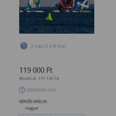
2 nap (2 x 8 óra)
119 000
Ft
(Bruttó ár:
151 130
Ft
)
KÉRDÉSEM VAN!
KÉPZÉS NYELVE
magyar