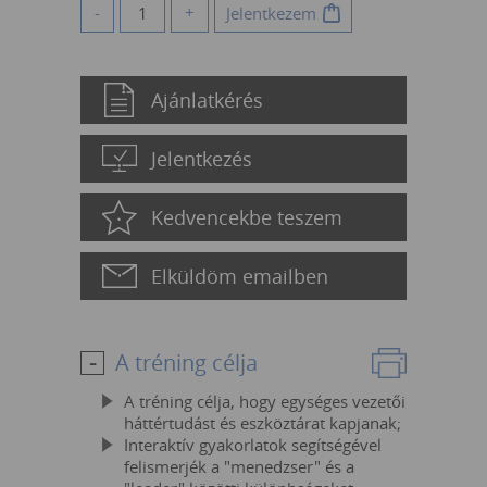
-
+
Jelentkezem
Ajánlatkérés
Jelentkezés
Kedvencekbe teszem
Elküldöm emailben
A tréning célja
A tréning célja, hogy egységes vezetői
háttértudást és eszköztárat kapjanak;
Interaktív gyakorlatok segítségével
felismerjék a "menedzser" és a