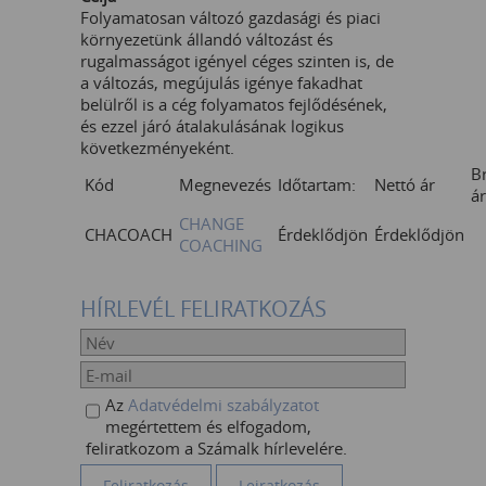
Folyamatosan változó gazdasági és piaci
környezetünk állandó változást és
rugalmasságot igényel céges szinten is, de
a változás, megújulás igénye fakadhat
belülről is a cég folyamatos fejlődésének,
és ezzel járó átalakulásának logikus
következményeként.
B
Kód
Megnevezés
Időtartam:
Nettó ár
ár
CHANGE
CHACOACH
Érdeklődjön
Érdeklődjön
COACHING
HÍRLEVÉL FELIRATKOZÁS
Az
Adatvédelmi szabályzatot
megértettem és elfogadom,
feliratkozom a Számalk hírlevelére.