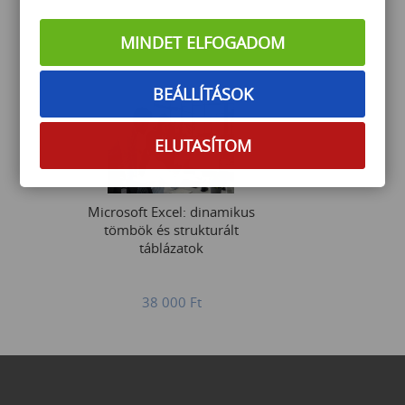
MINDET ELFOGADOM
75 000
Ft
BEÁLLÍTÁSOK
ELUTASÍTOM
Microsoft Excel: dinamikus
tömbök és strukturált
táblázatok
38 000
Ft