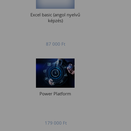
Excel basic (angol nyelvű
képzés)
87 000
Ft
Power Platform
179 000
Ft