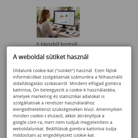
A káoszból kontroll -
Hatékony projektvezetés
A weboldal sütiket használ
Teams és Planner
segítségével
Oldalunk cookie-kat ("sütiket") használ. Ezen fájlok
75 000
Ft
információkat szolgáltatnak számunkra a felhasználó
oldallátogatási szokásairól. Mindent elfogad gombra
kattintva, Ön beleegyezik a cookie-k használatába,
amelyek marketing és statisztikai adatokat is
szolgáltatnak a rendszer használatához
elengedhetetlenül szükségeseken kívül. Amennyiben
minden cookie-t elutasít, akkor átirányítjuk a
google.com-ra, mert nem tudjuk megjeleníteni a
Storytelling üzleti
weboldalunkat. Beállítások gombra kattintva tudja
környezetben
módosítani az engedélyezett cookie-kat.