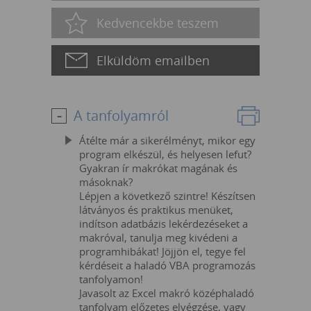
Kedvencekbe teszem
Elküldöm emailben
A tanfolyamról
Átélte már a sikerélményt, mikor egy
program elkészül, és helyesen lefut?
Gyakran ír makrókat magának és
másoknak?
Lépjen a következő szintre! Készítsen
látványos és praktikus menüket,
indítson adatbázis lekérdezéseket a
makróval, tanulja meg kivédeni a
programhibákat! Jöjjön el, tegye fel
kérdéseit a haladó VBA programozás
tanfolyamon!
Javasolt az Excel makró középhaladó
tanfolyam előzetes elvégzése, vagy