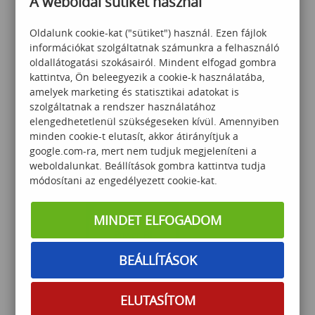
A weboldal sütiket használ
Oldalunk cookie-kat ("sütiket") használ. Ezen fájlok
információkat szolgáltatnak számunkra a felhasználó
oldallátogatási szokásairól. Mindent elfogad gombra
kattintva, Ön beleegyezik a cookie-k használatába,
amelyek marketing és statisztikai adatokat is
Excel haladó
szolgáltatnak a rendszer használatához
elengedhetetlenül szükségeseken kívül. Amennyiben
minden cookie-t elutasít, akkor átirányítjuk a
google.com-ra, mert nem tudjuk megjeleníteni a
80 000
Ft
weboldalunkat. Beállítások gombra kattintva tudja
módosítani az engedélyezett cookie-kat.
MINDET ELFOGADOM
BEÁLLÍTÁSOK
PowerBI középhaladó
ELUTASÍTOM