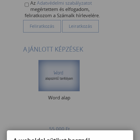
Az
Adatvédelmi szabályzatot
megértettem és elfogadom,
feliratkozom a Számalk hírlevelére.
AJÁNLOTT KÉPZÉSEK
Word alap
55 000
Ft