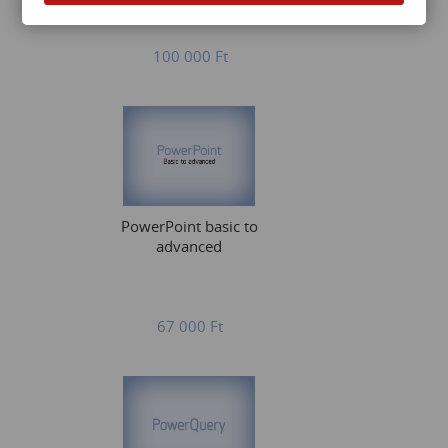
100 000
Ft
PowerPoint basic to
advanced
67 000
Ft