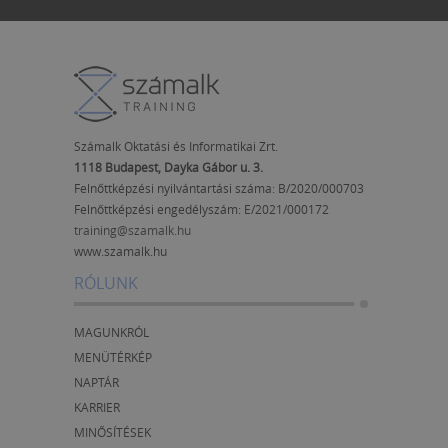
Számalk Oktatási és Informatikai Zrt.
1118 Budapest, Dayka Gábor u. 3.
Felnőttképzési nyilvántartási száma: B/2020/000703
Felnőttképzési engedélyszám:
E/2021/000172
training@szamalk.hu
www.szamalk.hu
RÓLUNK
MAGUNKRÓL
MENÜTÉRKÉP
NAPTÁR
KARRIER
MINŐSÍTÉSEK