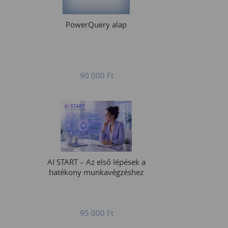
PowerQuery alap
90 000
Ft
AI START – Az első lépések a
hatékony munkavégzéshez
95 000
Ft