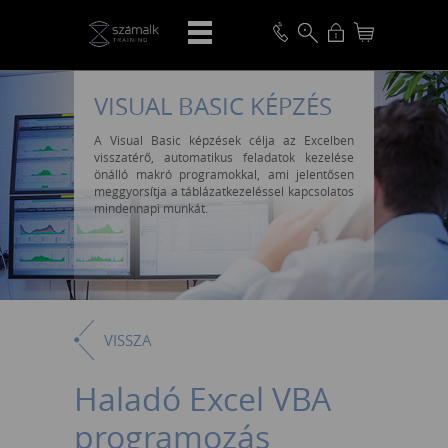
VISUAL BASIC KÉPZÉS
A Visual Basic képzések célja az Excelben
visszatérő, automatikus feladatok kezelése
önálló makró programokkal, ami jelentősen
meggyorsítja a táblázatkezeléssel kapcsolatos
mindennapi munkát.
VISSZA
Haladó Excel VBA
programozás