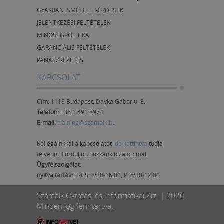
GYAKRAN ISMÉTELT KÉRDÉSEK
JELENTKEZÉSI FELTÉTELEK
MINŐSÉGPOLITIKA
GARANCIÁLIS FELTÉTELEK
PANASZKEZELÉS
KAPCSOLAT
Cím:
1118 Budapest, Dayka Gábor u. 3.
Telefon:
+36 1 491 8974
E-mail:
training@szamalk.hu
Kollégáinkkal a kapcsolatot
ide kattintva
tudja
felvenni. Forduljon hozzánk bizalommal.
Ügyfélszolgálat:
nyitva tartás:
H-CS: 8:30-16:00, P: 8:30-12:00
Számalk Oktatási és Informatikai Zrt. | 2026.
Minden jog fenntartva.