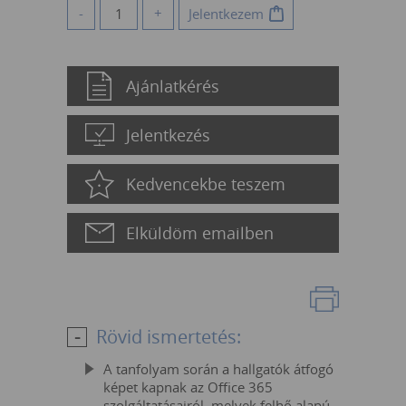
-
+
Jelentkezem
Ajánlatkérés
Jelentkezés
Kedvencekbe teszem
Elküldöm emailben
Rövid ismertetés:
A tanfolyam során a hallgatók átfogó
képet kapnak az Office 365
szolgáltatásairól, melyek felhő alapú