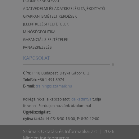
COOKIE SZABÁLYZAT
ADATVÉDELMI ÉS ADATKEZELÉSI TÁJÉKOZTATÓ
GYAKRAN ISMÉTELT KÉRDÉSEK
JELENTKEZÉSI FELTÉTELEK
MINŐSÉGPOLITIKA
GARANCIÁLIS FELTÉTELEK
PANASZKEZELÉS
KAPCSOLAT
Cím:
1118 Budapest, Dayka Gábor u. 3.
Telefon:
+36 1 491 8974
E-mail:
training@szamalk.hu
Kollégáinkkal a kapcsolatot
ide kattintva
tudja
felvenni. Forduljon hozzánk bizalommal.
Ügyfélszolgálat:
nyitva tartás:
H-CS: 8:30-16:00, P: 8:30-12:00
Számalk Oktatási és Informatikai Zrt. | 2026.
Minden jog fenntartva.