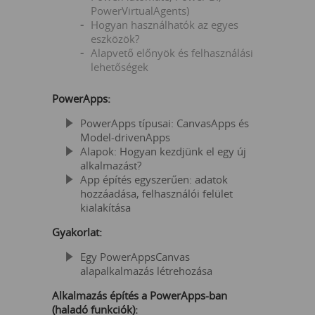
PowerVirtualAgents)
Hogyan használhatók az egyes
eszközök?
Alapvető előnyök és felhasználási
lehetőségek
PowerApps:
PowerApps típusai: CanvasApps és
Model-drivenApps
Alapok: Hogyan kezdjünk el egy új
alkalmazást?
App építés egyszerűen: adatok
hozzáadása, felhasználói felület
kialakítása
Gyakorlat:
Egy PowerAppsCanvas
alapalkalmazás létrehozása
Alkalmazás építés a PowerApps-ban
(haladó funkciók):