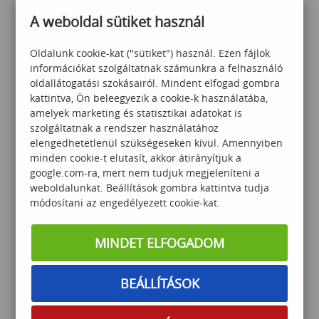
A weboldal sütiket használ
Az
Adatvédelmi szabályzatot
Oldalunk cookie-kat ("sütiket") használ. Ezen fájlok
megértettem és elfogadom,
információkat szolgáltatnak számunkra a felhasználó
feliratkozom a Számalk hírlevelére.
oldallátogatási szokásairól. Mindent elfogad gombra
kattintva, Ön beleegyezik a cookie-k használatába,
amelyek marketing és statisztikai adatokat is
szolgáltatnak a rendszer használatához
elengedhetetlenül szükségeseken kívül. Amennyiben
AJÁNLOTT KÉPZÉSEK
minden cookie-t elutasít, akkor átirányítjuk a
google.com-ra, mert nem tudjuk megjeleníteni a
weboldalunkat. Beállítások gombra kattintva tudja
módosítani az engedélyezett cookie-kat.
MINDET ELFOGADOM
Adatelemzés alap
BEÁLLÍTÁSOK