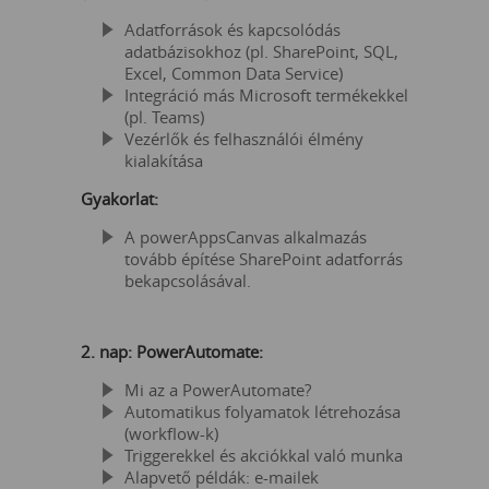
Adatforrások és kapcsolódás
adatbázisokhoz (pl. SharePoint, SQL,
Excel, Common Data Service)
Integráció más Microsoft termékekkel
(pl. Teams)
Vezérlők és felhasználói élmény
kialakítása
Gyakorlat:
A powerAppsCanvas alkalmazás
tovább építése SharePoint adatforrás
bekapcsolásával.
2. nap: PowerAutomate:
Mi az a PowerAutomate?
Automatikus folyamatok létrehozása
(workflow-k)
Triggerekkel és akciókkal való munka
Alapvető példák: e-mailek