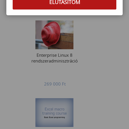
ELUTASÍTOM
70 000
Ft
Enterprise Linux 8
rendszeradminisztráció
269 000
Ft