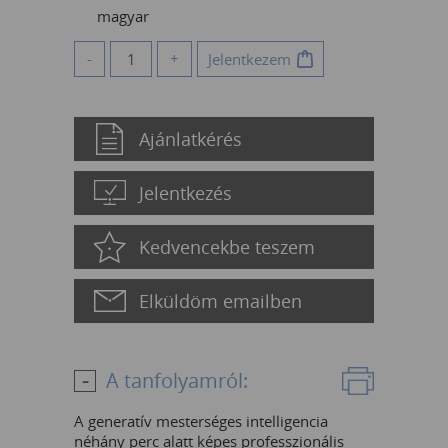
magyar
-
+
Jelentkezem
Ajánlatkérés
Jelentkezés
Kedvencekbe teszem
Elküldöm emailben
A tanfolyamról:
A generatív mesterséges intelligencia
néhány perc alatt képes professzionális