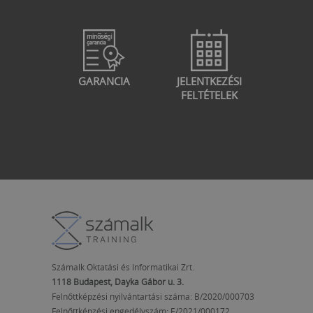
GARANCIA
JELENTKEZÉSI
FELTÉTELEK
Számalk Oktatási és Informatikai Zrt.
1118 Budapest, Dayka Gábor u. 3.
Felnőttképzési nyilvántartási száma: B/2020/000703
Felnőttképzési engedélyszám:
E/2021/000172