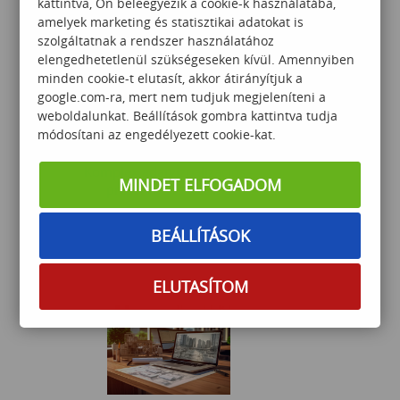
kattintva, Ön beleegyezik a cookie-k használatába,
75 000
Ft
amelyek marketing és statisztikai adatokat is
szolgáltatnak a rendszer használatához
elengedhetetlenül szükségeseken kívül. Amennyiben
minden cookie-t elutasít, akkor átirányítjuk a
google.com-ra, mert nem tudjuk megjeleníteni a
weboldalunkat. Beállítások gombra kattintva tudja
módosítani az engedélyezett cookie-kat.
Komplex adatvizualizációs -
MINDET ELFOGADOM
prezentációs tréning
BEÁLLÍTÁSOK
120 000
Ft
ELUTASÍTOM