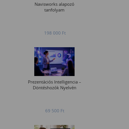
Navisworks alapozó
tanfolyam
198 000
Ft
Prezentációs Intelligencia –
Döntéshozók Nyelvén
69 500
Ft