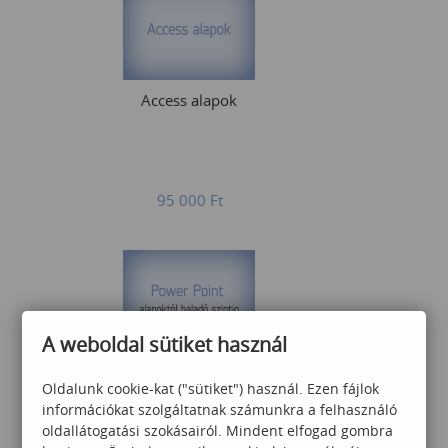
Access alapok
95 000
Ft
A weboldal sütiket használ
PowerPoint és a kapcsolódó
Oldalunk cookie-kat ("sütiket") használ. Ezen fájlok
AI funkciók
információkat szolgáltatnak számunkra a felhasználó
oldallátogatási szokásairól. Mindent elfogad gombra